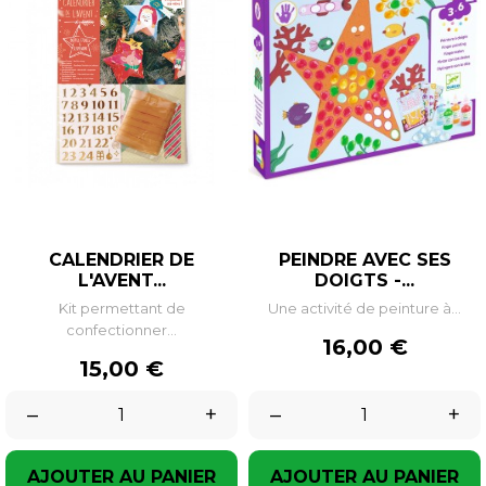
CALENDRIER DE
PEINDRE AVEC SES
L'AVENT...
DOIGTS -...
Kit permettant de
Une activité de peinture à...
confectionner...
Prix
16,00 €
Prix
15,00 €
–
+
–
+
AJOUTER AU PANIER
AJOUTER AU PANIER