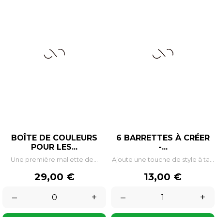
BOÎTE DE COULEURS
6 BARRETTES À CRÉER
POUR LES...
-...
Une première mallette de...
Ajoute une touche de style à ta...
Prix
Prix
29,00 €
13,00 €
–
+
–
+