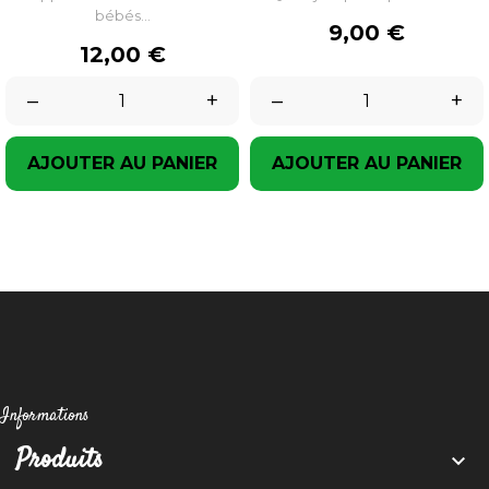
bébés...
Prix
9,00 €
Prix
12,00 €
–
+
–
+
AJOUTER AU PANIER
AJOUTER AU PANIER
Informations
Produits
