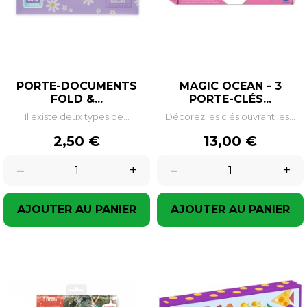
PORTE-DOCUMENTS
MAGIC OCEAN - 3
FOLD &...
PORTE-CLÉS...
Il existe deux types de...
Décorez les clés ouvrant les...
Prix
Prix
2,50 €
13,00 €
–
+
–
+
AJOUTER AU PANIER
AJOUTER AU PANIER