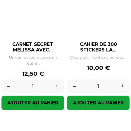
CARNET SECRET
CAHIER DE 300
MELISSA AVEC...
STICKERS LA...
Un carnet secret avec un
C'est parti, montez à bord du...
feutre...
Prix
10,00 €
Prix
12,50 €
–
+
–
+
AJOUTER AU PANIER
AJOUTER AU PANIER