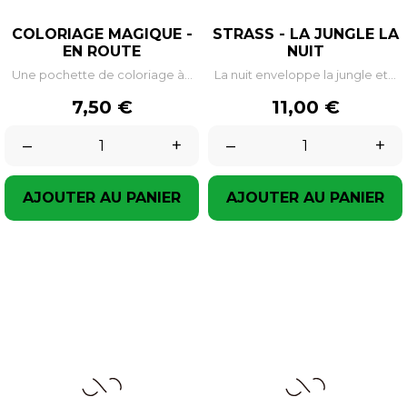
COLORIAGE MAGIQUE -
STRASS - LA JUNGLE LA
EN ROUTE
NUIT
Une pochette de coloriage à...
La nuit enveloppe la jungle et...
Prix
Prix
7,50 €
11,00 €
–
+
–
+
AJOUTER AU PANIER
AJOUTER AU PANIER