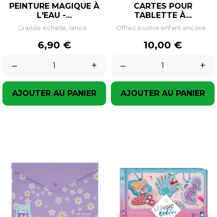
PEINTURE MAGIQUE À
CARTES POUR
L'EAU -...
TABLETTE À...
Grande échelle, lance...
Offrez à votre enfant encore...
Prix
Prix
6,90 €
10,00 €
–
+
–
+
AJOUTER AU PANIER
AJOUTER AU PANIER