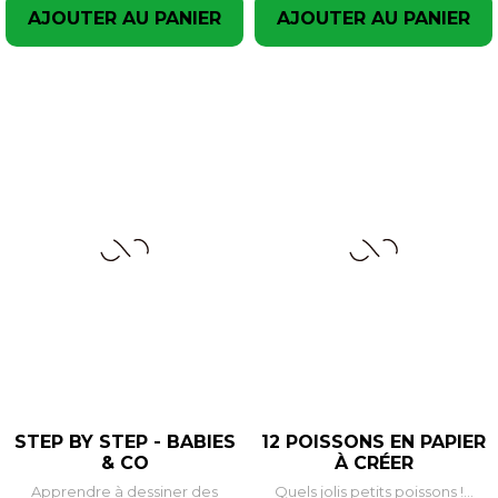
AJOUTER AU PANIER
AJOUTER AU PANIER
STEP BY STEP - BABIES
12 POISSONS EN PAPIER
& CO
À CRÉER
Apprendre à dessiner des
Quels jolis petits poissons !...