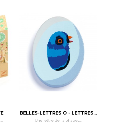
+
–
+
VE
BELLES-LETTRES O - LETTRES...
..
Une lettre de l’alphabet...
R
AJOUTER AU PANIER