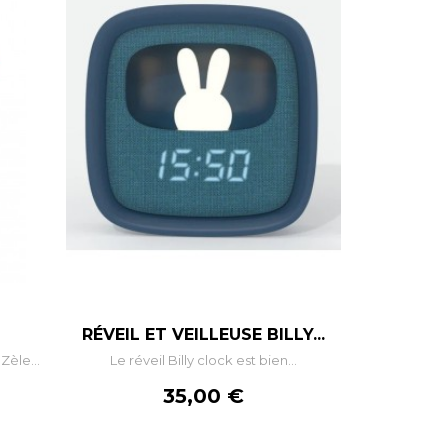
+
–
+
RÉVEIL ET VEILLEUSE BILLY...
èle...
Le réveil Billy clock est bien...
R
AJOUTER AU PANIER
Prix
35,00 €