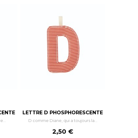
+
–
+
CENTE
LETTRE D PHOSPHORESCENTE
e...
D comme Diane, qui a toujours la...
R
AJOUTER AU PANIER
Prix
2,50 €