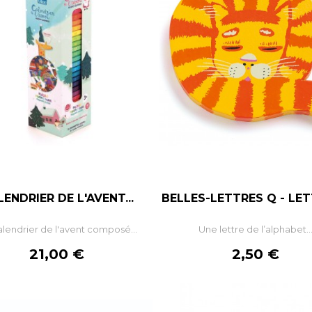
ENDRIER DE L'AVENT...
BELLES-LETTRES Q - LETT
–
+
–
lendrier de l'avent composé...
Une lettre de l’alphabet..
AJOUTER AU PANIER
AJOUTER AU PANIE
Prix
Prix
21,00 €
2,50 €