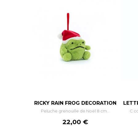
–
+
RICKY RAIN FROG DECORATION
LETT
Peluche grenouille de Noël 8 cm...
C co
AJOUTER AU PANIER
Prix
22,00 €