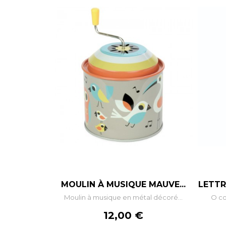
–
+
MOULIN À MUSIQUE MAUVE...
LETTR
Moulin à musique en métal décoré...
O co
AJOUTER AU PANIER
Prix
12,00 €