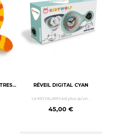
RES...
RÉVEIL DIGITAL CYAN
+
–
+
.
Le KIDYALARM est plus qu’un...
R
AJOUTER AU PANIER
Prix
45,00 €