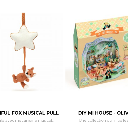
–
+
–
FUL FOX MUSICAL PULL
DIY MI HOUSE - OLI
le avec mécanisme musical....
Une collection qui initie les.
AJOUTER AU PANIER
AJOUTER AU PANIE