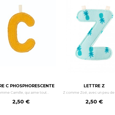
–
+
–
RE C PHOSPHORESCENTE
LETTRE Z
mme Camille, qui aime tout...
Z comme Zoé, avec un peu de Z
AJOUTER AU PANIER
AJOUTER AU PANIE
Prix
Prix
2,50 €
2,50 €