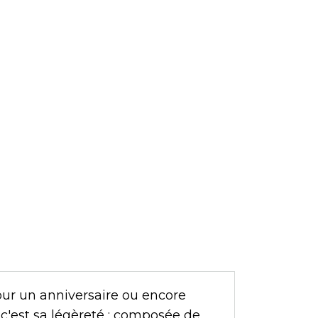
our un anniversaire ou encore
 c'est sa légèreté : composée de