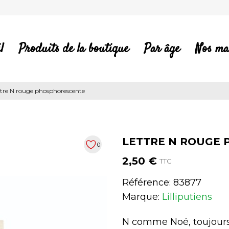
l
Produits de la boutique
Par âge
Nos ma
ttre N rouge phosphorescente
LETTRE N ROUGE
0
2,50 €
TTC
Référence:
83877
Marque:
Lilliputiens
N comme Noé, toujours