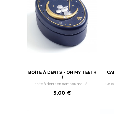
BOÎTE À DENTS - OH MY TEETH
CAL
–
+
!
Boîte à dents en bambou moulé,...
Ce ca
AJOUTER AU PANIER
Prix
5,00 €