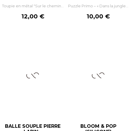
Toupie en métal "Sur le chemin...
Puzzle Primo – « Dans la jungle...
Prix
Prix
12,00 €
10,00 €
BALLE SOUPLE PIERRE
BLOOM & POP