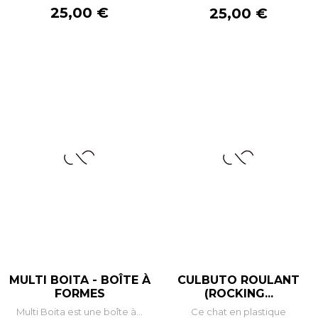
Prix
25,00 €
Prix
25,00 €
MULTI BOITA - BOÎTE À
CULBUTO ROULANT
FORMES
(ROCKING...
Multi Boita est une boîte à...
Ce chat en plastique