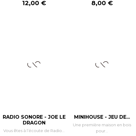
Prix
Prix
12,00 €
8,00 €
RADIO SONORE - JOE LE
MINIHOUSE - JEU DE...
DRAGON
Une première maison en bois
Vous êtes à l’écoute de Radio...
pour...