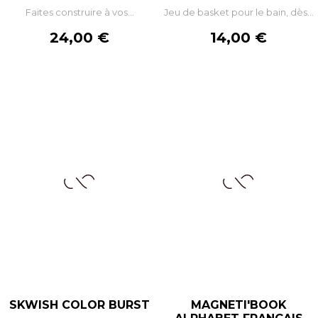
Faites construire à vos...
Jeu de basket pour le bain, dès...
Prix
Prix
24,00 €
14,00 €
SKWISH COLOR BURST
MAGNETI'BOOK