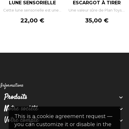
LUNE SENSORIELLE
ESCARGOT À TIRER
Cette lune sensorielle est une...
Une valeur sûre de Plan Toys....
Prix
Prix
22,00 €
35,00 €
Informations
Produits

Notre société

This is a cookie agreement request —
Votre compte

you can customize it or disable in the