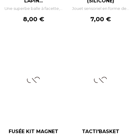
LAPIN...
(SILICONE)
Une superbe balle à facette,...
Jouet sensoriel en forme de...
Prix
Prix
8,00 €
7,00 €
FUSÉE KIT MAGNET
TACTI'BASKET