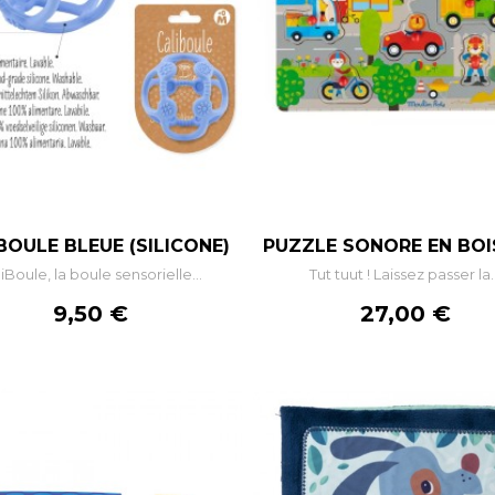
–
+
–
BOULE BLEUE (SILICONE)
PUZZLE SONORE EN BOIS 
iBoule, la boule sensorielle...
Tut tuut ! Laissez passer la..
AJOUTER AU PANIER
AJOUTER AU PANIE
Prix
Prix
9,50 €
27,00 €