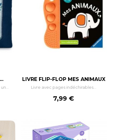
+
–
+
..
LIVRE FLIP-FLOP MES ANIMAUX
un...
Livre avec pages indéchirables...
R
AJOUTER AU PANIER
Prix
7,99 €