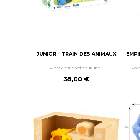
JUNIOR - TRAIN DES ANIMAUX
EMPI
–
+
Alors c'est parti pour une...
Votr
AJOUTER AU PANIER
Prix
38,00 €