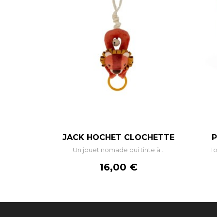
–
+
JACK HOCHET CLOCHETTE
P
Un jouet nomade qui tinte à...
To
AJOUTER AU PANIER
Prix
16,00 €