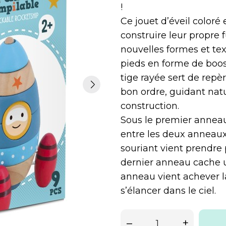
!
Ce jouet d’éveil coloré 
construire leur propre
nouvelles formes et text
pieds en forme de boost
tige rayée sert de repè
bon ordre, guidant nat
construction.
Sous le premier anneau,
entre les deux anneaux
souriant vient prendre 
dernier anneau cache u
anneau vient achever la
s’élancer dans le ciel.
–
+