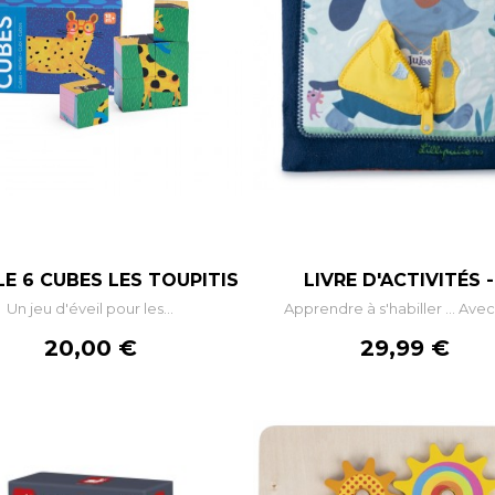
–
+
–
E 6 CUBES LES TOUPITIS
LIVRE D'ACTIVITÉS -.
Un jeu d'éveil pour les...
Apprendre à s'habiller … Avec 
AJOUTER AU PANIER
AJOUTER AU PANIE
Prix
Prix
20,00 €
29,99 €