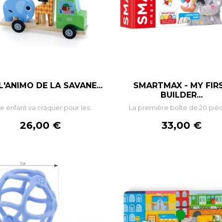
L'ANIMO DE LA SAVANE...
SMARTMAX - MY FIR
–
+
–
BUILDER...
e enfant va craquer pour les...
La première boîte de 20 pièce
AJOUTER AU PANIER
AJOUTER AU PANIE
Prix
Prix
26,00 €
33,00 €