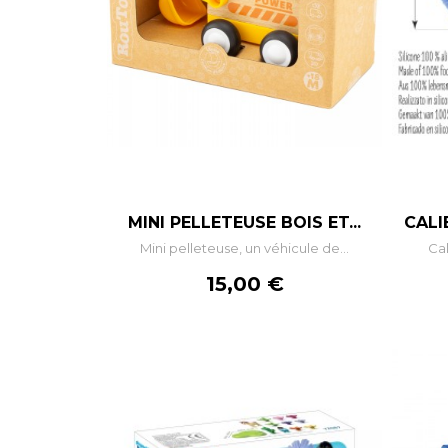
–
+
MINI PELLETEUSE BOIS ET...
CALI
Mini pelleteuse, un véhicule de...
Cal
AJOUTER AU PANIER
Prix
15,00 €