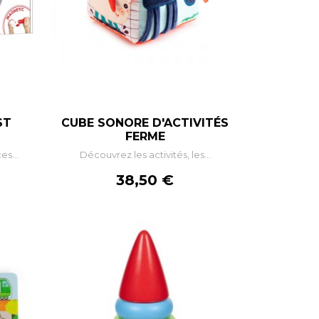
ST
CUBE SONORE D'ACTIVITÉS
+
–
+
FERME
s...
Découvrez les activités, les...
R
AJOUTER AU PANIER
Prix
38,50 €