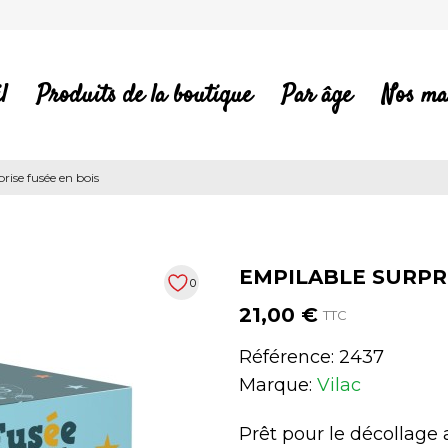
l
Produits de la boutique
Par âge
Nos ma
rise fusée en bois
EMPILABLE SURPRI
0
21,00 €
TTC
Référence:
2437
Marque:
Vilac
Prêt pour le décollage 