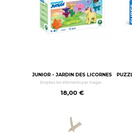
–
+
JUNIOR - JARDIN DES LICORNES
PUZZL
Empilez les éléments par magie...
AJOUTER AU PANIER
Prix
18,00 €