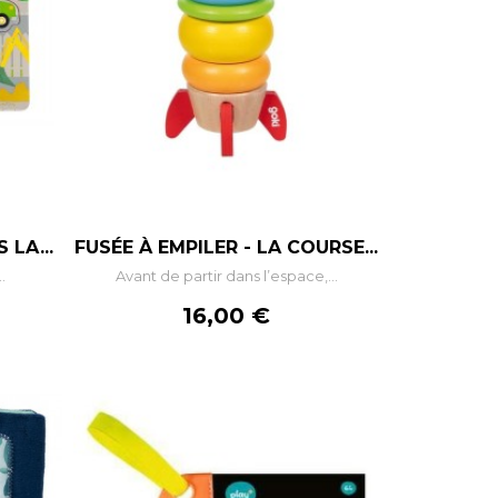
+
–
+
LA...
FUSÉE À EMPILER - LA COURSE...
.
Avant de partir dans l’espace,...
R
AJOUTER AU PANIER
Prix
16,00 €