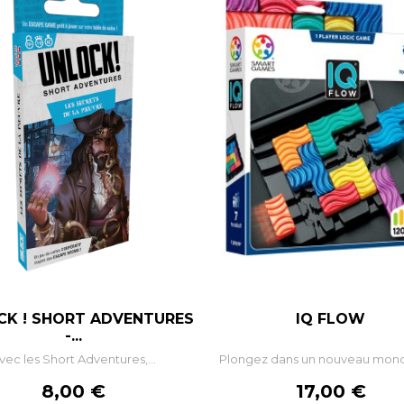
CK ! SHORT ADVENTURES
IQ FLOW
-...
vec les Short Adventures,...
Plongez dans un nouveau monde
Prix
Prix
8,00 €
17,00 €