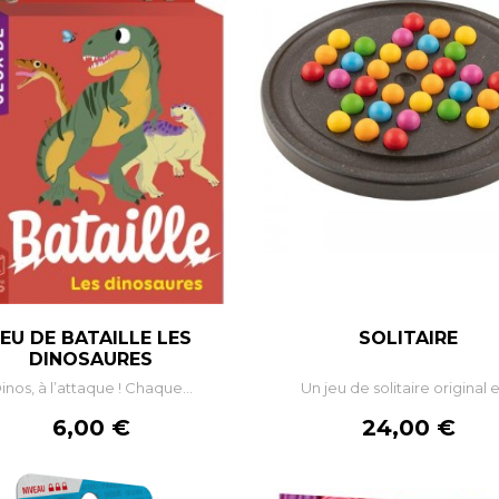
JEU DE BATAILLE LES
SOLITAIRE
DINOSAURES
inos, à l’attaque ! Chaque...
Un jeu de solitaire original et
Prix
Prix
6,00 €
24,00 €