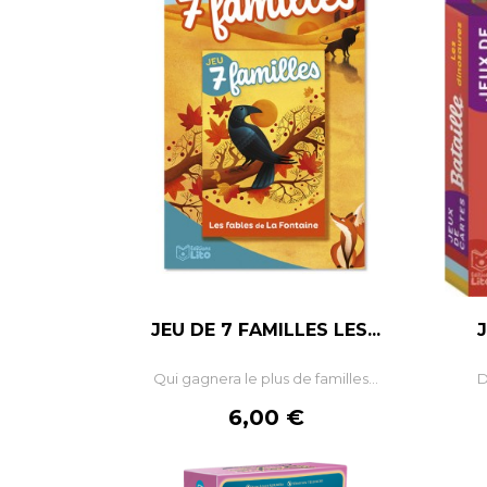
JEU DE 7 FAMILLES LES...
Qui gagnera le plus de familles...
D
Prix
6,00 €