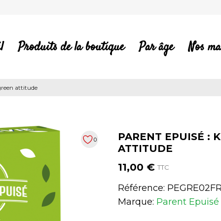
l
Produits de la boutique
Par âge
Nos ma
green attitude
PARENT EPUISÉ : 
0
ATTITUDE
11,00 €
TTC
Référence:
PEGRE02F
Marque:
Parent Epuisé