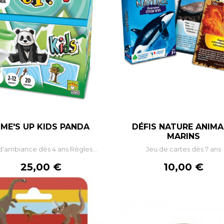
IME'S UP KIDS PANDA
DÉFIS NATURE ANIM
MARINS
d'ambiance dès 4 ans Règles...
Jeu de cartes dès 7 ans
Prix
Prix
25,00 €
10,00 €