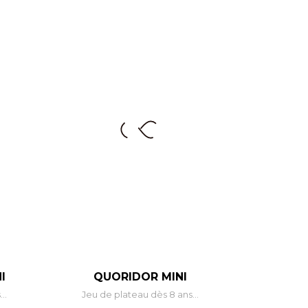
I
QUORIDOR MINI
..
Jeu de plateau dès 8 ans...