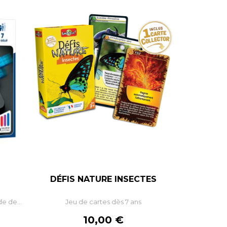
DÉFIS NATURE INSECTES
 de...
Jeu de cartes dès 7 ans
Prix
10,00 €