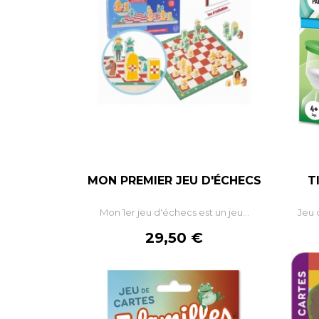
MON PREMIER JEU D'ÉCHECS
T
Mon 1er jeu d'échecs est un jeu...
Jeu 
Prix
29,50 €