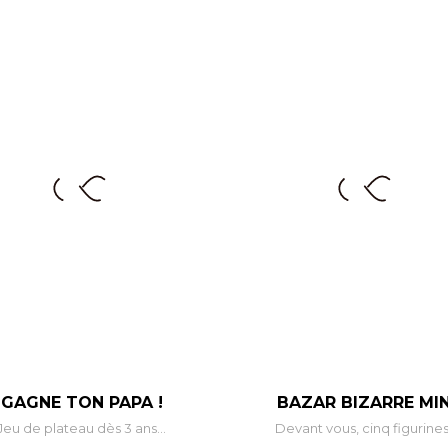
GAGNE TON PAPA !
BAZAR BIZARRE MIN
Jeu de plateau dès 3 ans...
Devant vous, cinq figurines.