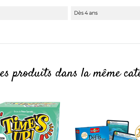
Dès 4 ans
res produits dans la même caté