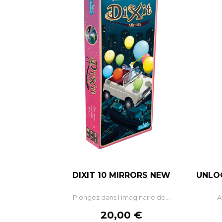
DIXIT 10 MIRRORS NEW
UNLO
Plongez dans l’imaginaire de...
A
Prix
20,00 €