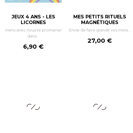
JEUX 4 ANS - LES
MES PETITS RITUELS
LICORNES
MAGNÉTIQUES
Viens avec nous te promener
Envie de faire grandir vos minis...
dans...
Prix
27,00 €
Prix
6,90 €