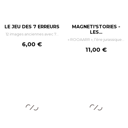
LE JEU DES 7 ERREURS
MAGNETI'STORIES -
LES...
12 images anciennes avec 7...
« ROOAARR », l’ère jurassique...
Prix
6,00 €
Prix
11,00 €