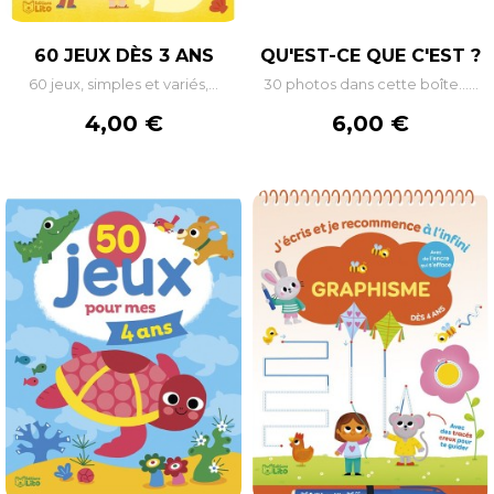
60 JEUX DÈS 3 ANS
QU'EST-CE QUE C'EST ?
60 jeux, simples et variés,...
30 photos dans cette boîte......
Prix
Prix
4,00 €
6,00 €