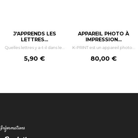
J'APPRENDS LES
APPAREIL PHOTO À
LETTRES...
IMPRESSION...
Quelles lettres y a-t-il dans le...
K-PRINT est un appareil photo...
Prix
Prix
5,90 €
80,00 €
Informations