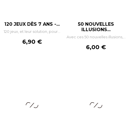
120 JEUX DÈS 7 ANS -...
50 NOUVELLES
ILLUSIONS...
120 jeux, et leur solution, pour...
Avec ces 50 nouvelles illusions,...
Prix
6,90 €
Prix
6,00 €