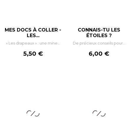
MES DOCS À COLLER -
CONNAIS-TU LES
LES...
ÉTOILES ?
« Les drapeaux » : une mine...
De précieux conseils pour...
Prix
Prix
5,50 €
6,00 €