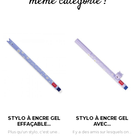
même catégorie :
STYLO À ENCRE GEL
STYLO À ENCRE GEL
EFFAÇABLE...
AVEC...
Plus qu'un stylo, c'est une...
Il y a des amis sur lesquels on...