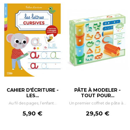
CAHIER D'ÉCRITURE -
PÂTE À MODELER -
LES...
TOUT POUR...
Au fil des pages, l’enfant...
Un premier coffret de pâte à...
Prix
Prix
5,90 €
29,50 €