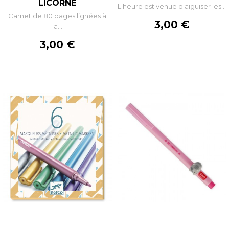
LICORNE
L'heure est venue d'aiguiser les...
Carnet de 80 pages lignées à
Prix
3,00 €
la...
Prix
3,00 €