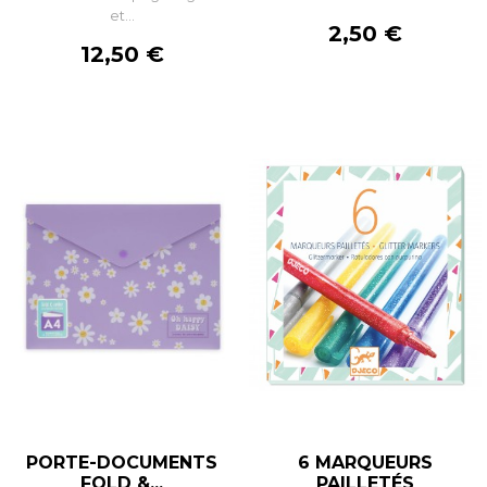
et...
Prix
2,50 €
Prix
12,50 €
PORTE-DOCUMENTS
6 MARQUEURS
FOLD &...
PAILLETÉS