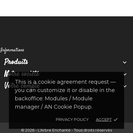
Informations
Produits

Notre société

This is a cookie agreement request —
Votre compte

you can customize it or disable in the
backoffice: Modules / Module
manager / AN Cookie Popup.
PRIVACY POLICY
ACCEPT
done
© 2026 - L'Arbre Enchanté - Tous droits réservés