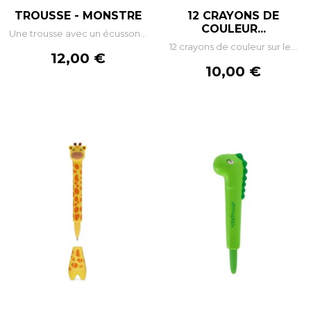
TROUSSE - MONSTRE
12 CRAYONS DE
COULEUR...
Une trousse avec un écusson...
12 crayons de couleur sur le...
Prix
12,00 €
Prix
10,00 €