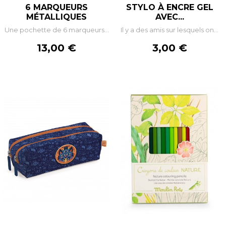
6 MARQUEURS
STYLO À ENCRE GEL
MÉTALLIQUES
AVEC...
Une pochette de 6 marqueurs...
Il y a des amis sur lesquels on...
Prix
Prix
13,00 €
3,00 €