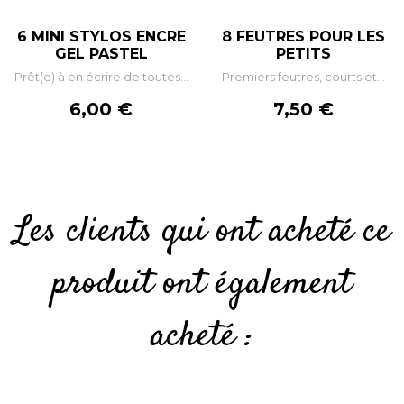
6 MINI STYLOS ENCRE
8 FEUTRES POUR LES
GEL PASTEL
PETITS
Prêt(e) à en écrire de toutes...
Premiers feutres, courts et...
Prix
Prix
6,00 €
7,50 €
Les clients qui ont acheté ce
produit ont également
acheté :