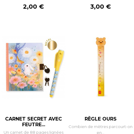
Prix
Prix
2,00 €
3,00 €
CARNET SECRET AVEC
RÈGLE OURS
FEUTRE...
Combien de mètres parcourt-on
Un carnet de 88 pages lignées
en...