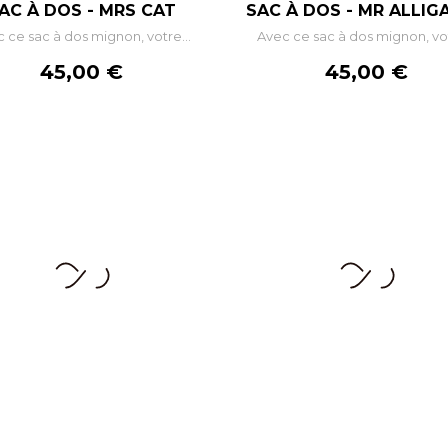
AC À DOS - MRS CAT
SAC À DOS - MR ALLIG
 ce sac à dos mignon, votre...
Avec ce sac à dos mignon, vot
AJOUTER AU PANIER
AJOUTER AU PANIE
Prix
Prix
45,00 €
45,00 €