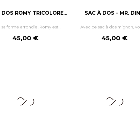
 DOS ROMY TRICOLORE...
SAC À DOS - MR. DI
–
+
–
 sa forme arrondie, Romy est...
Avec ce sac à dos mignon, vot
AJOUTER AU PANIER
AJOUTER AU PANIE
Prix
Prix
45,00 €
45,00 €