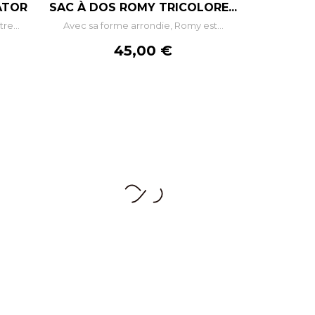
ATOR
SAC À DOS ROMY TRICOLORE...
re...
Avec sa forme arrondie, Romy est...
R
AJOUTER AU PANIER
Prix
45,00 €