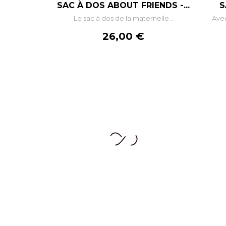
SAC À DOS ABOUT FRIENDS -...
S
Le sac à dos de la maternelle...
Avec
AJOUTER AU PANIER
Prix
26,00 €