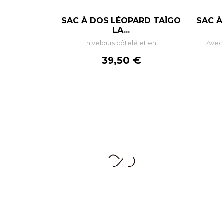
SAC À DOS LÉOPARD TAÏGO
SAC À
–
+
LA...
En velours côtelé et en...
Avec
AJOUTER AU PANIER
Prix
39,50 €