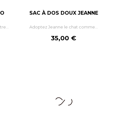
NO
SAC À DOS DOUX JEANNE
+
–
+
re...
Adoptez Jeanne le chat comme...
R
AJOUTER AU PANIER
Prix
35,00 €