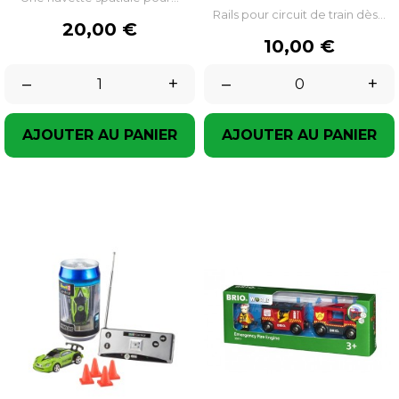
Rails pour circuit de train dès...
Prix
20,00 €
Prix
10,00 €
–
+
–
+
AJOUTER AU PANIER
AJOUTER AU PANIER