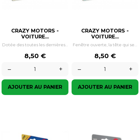
CRAZY MOTORS -
CRAZY MOTORS -
VOITURE...
VOITURE...
Dotée des toutes les dernières...
Fenêtre ouverte, la tête qui se...
Prix
Prix
8,50 €
8,50 €
–
+
–
+
AJOUTER AU PANIER
AJOUTER AU PANIER