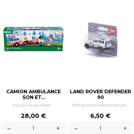
CAMION AMBULANCE
LAND ROVER DEFENDER
SON ET...
90
Il y a eu un accident....
Prêt pour tous les terrains le...
Prix
Prix
28,00 €
6,50 €
–
+
–
+