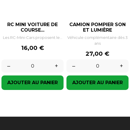
RC MINI VOITURE DE
CAMION POMPIER SON
COURSE...
ET LUMIÈRE
Les RC-Mini-Cars proposent le...
Véhicule complémentaire dès 3
ans
Prix
16,00 €
Prix
27,00 €
–
+
–
+
AJOUTER AU PANIER
AJOUTER AU PANIER