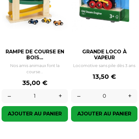
RAMPE DE COURSE EN
GRANDE LOCO À
BOIS...
VAPEUR
Nos amis animaux font la
Locomotive sans pile dès 3 ans
course...
Prix
13,50 €
Prix
35,00 €
–
+
–
+
AJOUTER AU PANIER
AJOUTER AU PANIER