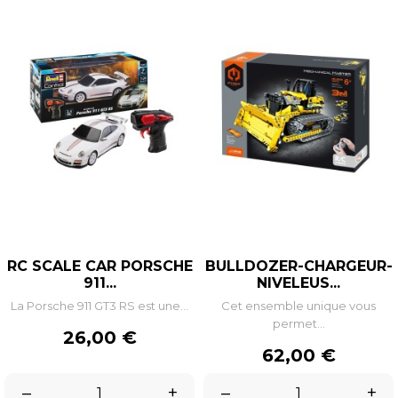
RC SCALE CAR PORSCHE
BULLDOZER-CHARGEUR-
911...
NIVELEUS...
La Porsche 911 GT3 RS est une...
Cet ensemble unique vous
permet...
Prix
26,00 €
Prix
62,00 €
–
+
–
+