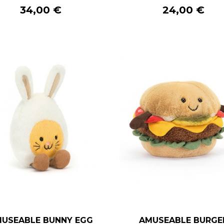
AJOUTER AU PANIER
AJOUTER AU PANIE
Prix
Prix
34,00 €
24,00 €
–
+
–
+
USEABLE BUNNY EGG
AMUSEABLE BURGE