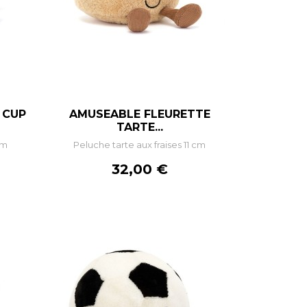
 CUP
AMUSEABLE FLEURETTE
–
+
TARTE...
cm
Peluche tarte aux fraises 11 cm
R
AJOUTER AU PANIER
Prix
32,00 €