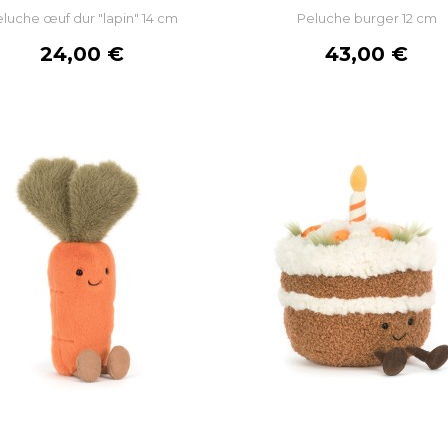
luche œuf dur "lapin" 14 cm
Peluche burger 12 cm
AJOUTER AU PANIER
AJOUTER AU PANIE
Prix
Prix
24,00 €
43,00 €