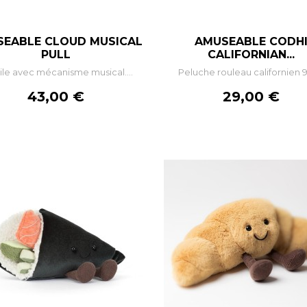
EABLE CLOUD MUSICAL
AMUSEABLE CODH
–
+
–
+
PULL
CALIFORNIAN...
le avec mécanisme musical....
Peluche rouleau californien 
AJOUTER AU PANIER
AJOUTER AU PANIE
Prix
Prix
43,00 €
29,00 €