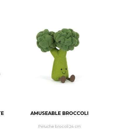
TE
AMUSEABLE BROCCOLI
–
+
Peluche brocoli 24 cm