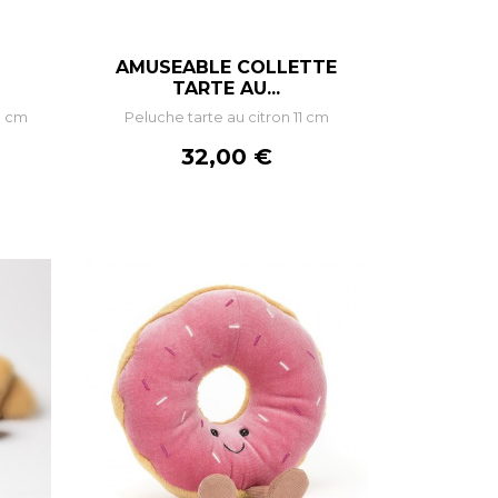
I
AMUSEABLE COLLETTE
–
+
TARTE AU...
9 cm
Peluche tarte au citron 11 cm
R
AJOUTER AU PANIER
Prix
32,00 €