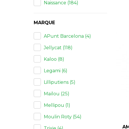
Naissance
(184)
MARQUE
APunt Barcelona
(4)
Jellycat
(118)
Kaloo
(8)
Legami
(6)
Lilliputiens
(5)
Maïlou
(25)
Mellipou
(1)
Moulin Roty
(54)
AM
Trixie
(4)