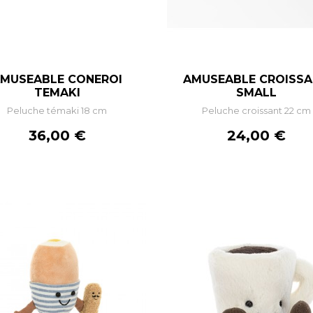
MUSEABLE CONEROI
AMUSEABLE CROISS
–
+
–
+
TEMAKI
SMALL
Peluche témaki 18 cm
Peluche croissant 22 cm
AJOUTER AU PANIER
RUPTURE DE STOC
Prix
Prix
36,00 €
24,00 €