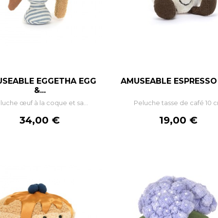
SEABLE EGGETHA EGG
AMUSEABLE ESPRESSO
–
+
–
+
&...
luche œuf à la coque et sa...
Peluche tasse de café 10 
AJOUTER AU PANIER
AJOUTER AU PANIE
Prix
Prix
34,00 €
19,00 €