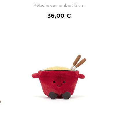
Peluche camembert 13 cm
R
AJOUTER AU PANIER
Prix
36,00 €