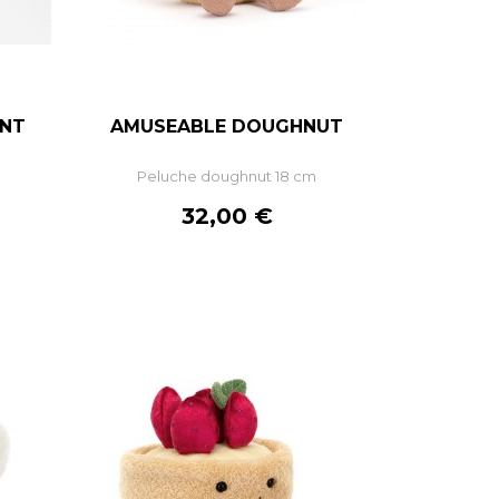
ANT
AMUSEABLE DOUGHNUT
–
+
Peluche doughnut 18 cm
K
AJOUTER AU PANIER
Prix
32,00 €