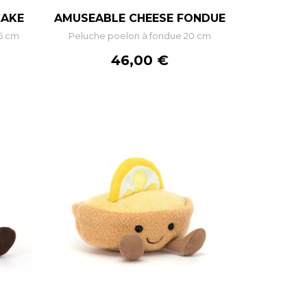
–
+
CAKE
AMUSEABLE CHEESE FONDUE
15 cm
Peluche poelon à fondue 20 cm
R
AJOUTER AU PANIER
Prix
46,00 €