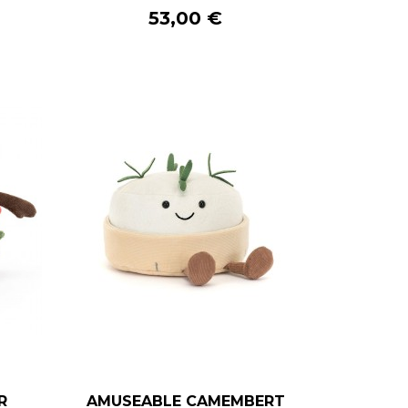
R
AJOUTER AU PANIER
Prix
53,00 €
–
+
R
AMUSEABLE CAMEMBERT