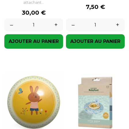
attachant...
Prix
7,50 €
Prix
30,00 €
–
+
–
+
AJOUTER AU PANIER
AJOUTER AU PANIER