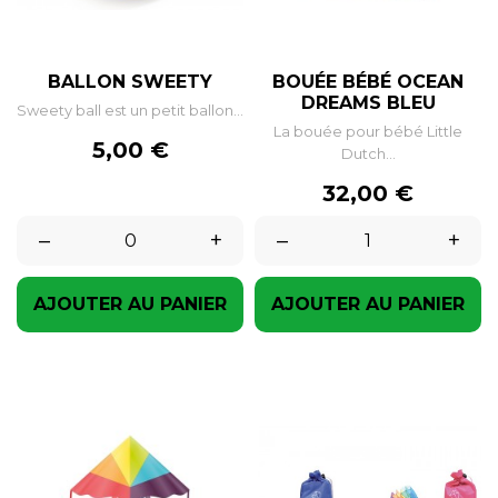
BALLON SWEETY
BOUÉE BÉBÉ OCEAN
DREAMS BLEU
Sweety ball est un petit ballon...
La bouée pour bébé Little
Prix
5,00 €
Dutch...
Prix
32,00 €
–
+
–
+
AJOUTER AU PANIER
AJOUTER AU PANIER