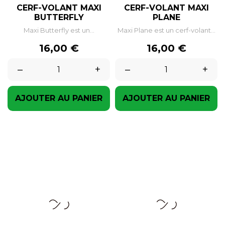
CERF-VOLANT MAXI
CERF-VOLANT MAXI
BUTTERFLY
PLANE
Maxi Butterfly est un...
Maxi Plane est un cerf-volant...
Prix
Prix
16,00 €
16,00 €
–
+
–
+
AJOUTER AU PANIER
AJOUTER AU PANIER