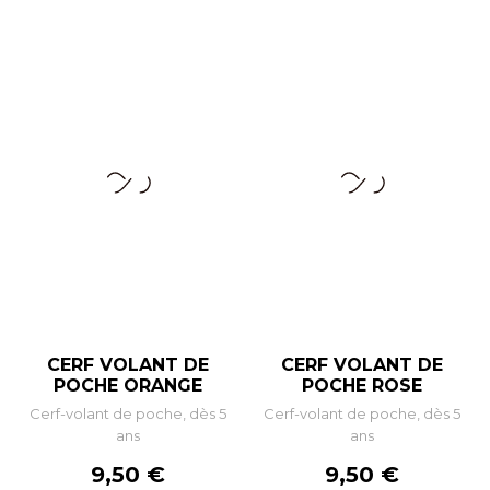
CERF VOLANT DE
CERF VOLANT DE
POCHE ORANGE
POCHE ROSE
Cerf-volant de poche, dès 5
Cerf-volant de poche, dès 5
ans
ans
Prix
Prix
9,50 €
9,50 €