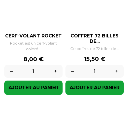
CERF-VOLANT ROCKET
COFFRET 72 BILLES
DE...
Rocket est un cerf-volant
Ce coffret de 72 billes de...
coloré...
Prix
Prix
15,50 €
8,00 €
–
+
–
+
AJOUTER AU PANIER
AJOUTER AU PANIER