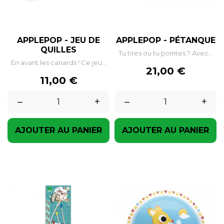
APPLEPOP - JEU DE
APPLEPOP - PÉTANQUE
QUILLES
Tu tires ou tu pointes ? Avec...
En avant les canards ! Ce jeu...
Prix
21,00 €
Prix
11,00 €
–
+
–
+
AJOUTER AU PANIER
AJOUTER AU PANIER