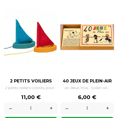
2 PETITS VOILIERS
40 JEUX DE PLEIN-AIR
2 petits voiliers colorés, pour...
un, deux, trois... Soleil ! 40...
Prix
Prix
11,00 €
6,00 €
–
+
–
+