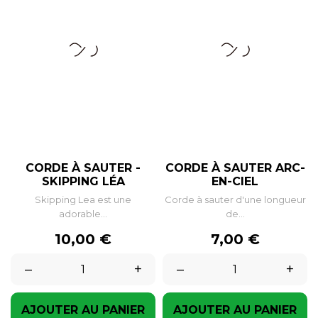
CORDE À SAUTER -
CORDE À SAUTER ARC-
SKIPPING LÉA
EN-CIEL
Skipping Lea est une
Corde à sauter d'une longueur
adorable...
de...
Prix
Prix
10,00 €
7,00 €
–
+
–
+
AJOUTER AU PANIER
AJOUTER AU PANIER