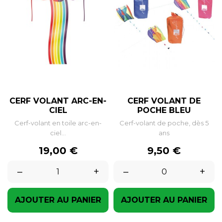
CERF VOLANT ARC-EN-
CERF VOLANT DE
CIEL
POCHE BLEU
Cerf-volant en toile arc-en-
Cerf-volant de poche, dès 5
ciel...
ans
Prix
Prix
19,00 €
9,50 €
–
+
–
+
AJOUTER AU PANIER
AJOUTER AU PANIER