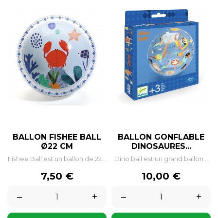
BALLON FISHEE BALL
BALLON GONFLABLE
Ø22 CM
DINOSAURES...
Fishee Ball est un ballon de 22...
Dino ball est un grand ballon...
Prix
Prix
7,50 €
10,00 €
–
+
–
+