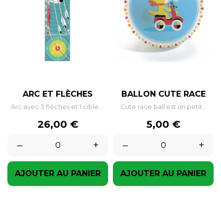
ARC ET FLÈCHES
BALLON CUTE RACE
Arc avec 3 flèches et 1 cible....
Cute race ball est un petit...
Prix
Prix
26,00 €
5,00 €
–
+
–
+
AJOUTER AU PANIER
AJOUTER AU PANIER