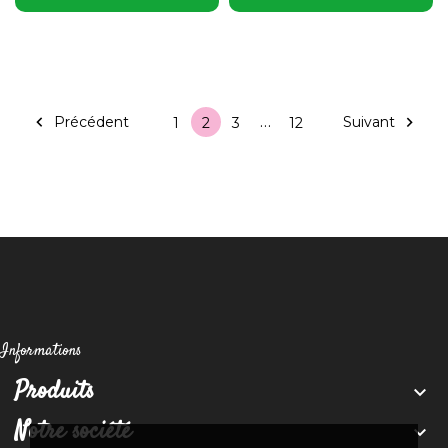
…

Précédent
Suivant

1
2
3
12
Informations
Produits

Notre société
