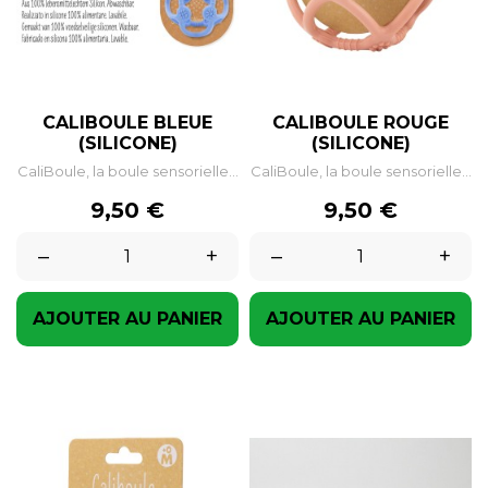
CALIBOULE BLEUE
CALIBOULE ROUGE
(SILICONE)
(SILICONE)
CaliBoule, la boule sensorielle...
CaliBoule, la boule sensorielle...
Prix
Prix
9,50 €
9,50 €
–
+
–
+
AJOUTER AU PANIER
AJOUTER AU PANIER