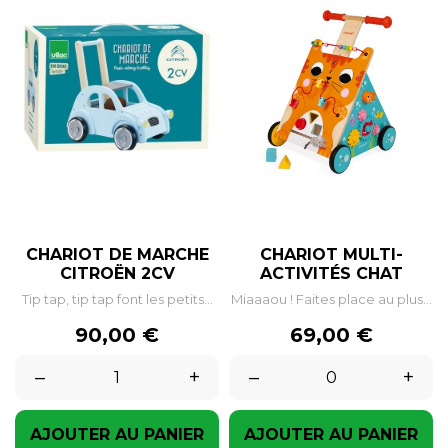
CHARIOT DE MARCHE
CHARIOT MULTI-
CITROËN 2CV
ACTIVITÉS CHAT
Tip tap, tip tap font les petits...
Miaaaou ! Faites place au plus...
Prix
Prix
90,00 €
69,00 €
–
+
–
+
AJOUTER AU PANIER
AJOUTER AU PANIER