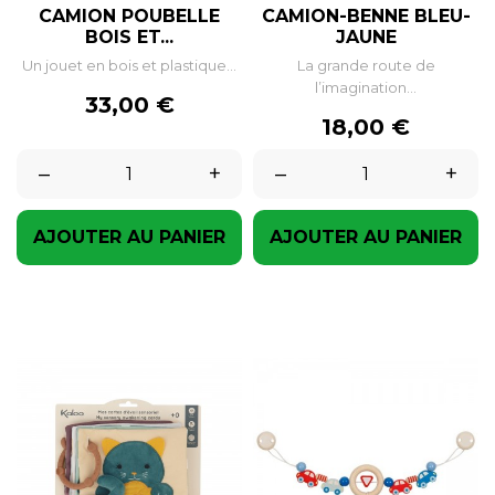
CAMION POUBELLE
CAMION-BENNE BLEU-
BOIS ET...
JAUNE
Un jouet en bois et plastique...
La grande route de
l’imagination...
Prix
33,00 €
Prix
18,00 €
–
+
–
+
AJOUTER AU PANIER
AJOUTER AU PANIER