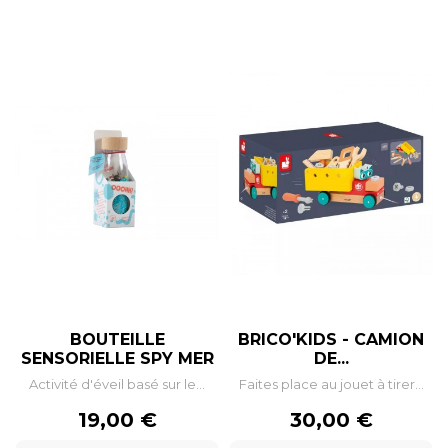
BOUTEILLE
BRICO'KIDS - CAMION
SENSORIELLE SPY MER
DE...
Activité d'éveil basé sur le...
Faites place au jouet à tirer...
Prix
Prix
19,00 €
30,00 €