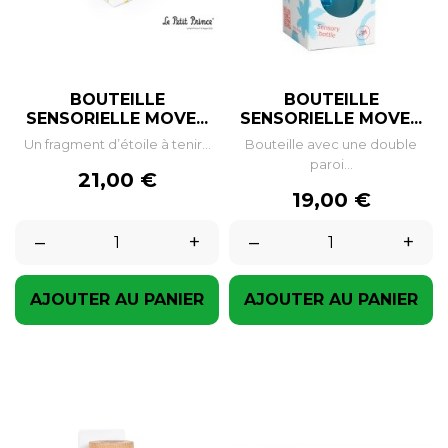
BOUTEILLE
BOUTEILLE
SENSORIELLE MOVE...
SENSORIELLE MOVE...
Un fragment d’étoile à tenir...
Bouteille avec une double
paroi...
Prix
21,00 €
Prix
19,00 €
–
+
–
+
AJOUTER AU PANIER
AJOUTER AU PANIER