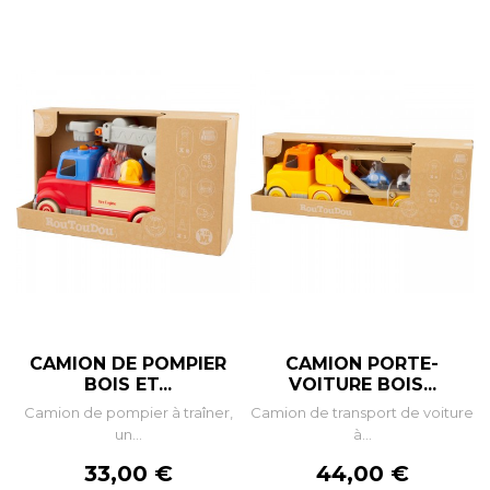
CAMION DE POMPIER
CAMION PORTE-
BOIS ET...
VOITURE BOIS...
Camion de pompier à traîner,
Camion de transport de voiture
un...
à...
Prix
Prix
33,00 €
44,00 €