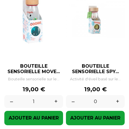
BOUTEILLE
BOUTEILLE
SENSORIELLE MOVE...
SENSORIELLE SPY...
Bouteille sensorielle sur le...
Activité d'éveil basé sur le...
Prix
Prix
19,00 €
19,00 €
–
+
–
+
AJOUTER AU PANIER
AJOUTER AU PANIER