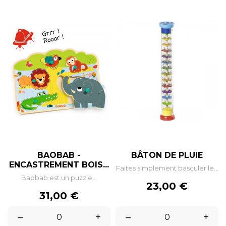
BAOBAB -
BÂTON DE PLUIE
ENCASTREMENT BOIS...
Faites simplement basculer le...
Baobab est un puzzle...
Prix
23,00 €
Prix
31,00 €
–
+
–
+