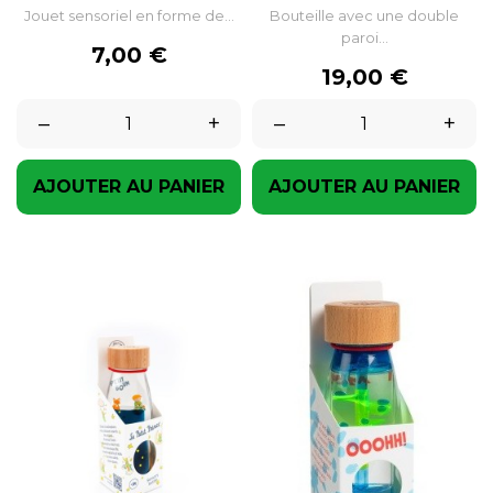
Jouet sensoriel en forme de...
Bouteille avec une double
paroi...
Prix
7,00 €
Prix
19,00 €
–
+
–
+
AJOUTER AU PANIER
AJOUTER AU PANIER