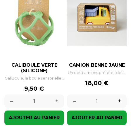
CALIBOULE VERTE
CAMION BENNE JAUNE
(SILICONE)
Un des camions préférés des...
CaliBoule, la boule sensorielle...
Prix
18,00 €
Prix
9,50 €
–
+
–
+
AJOUTER AU PANIER
AJOUTER AU PANIER