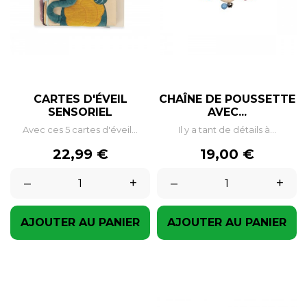
CARTES D'ÉVEIL
CHAÎNE DE POUSSETTE
SENSORIEL
AVEC...
Avec ces 5 cartes d'éveil...
Il y a tant de détails à...
Prix
Prix
22,99 €
19,00 €
–
+
–
+
AJOUTER AU PANIER
AJOUTER AU PANIER