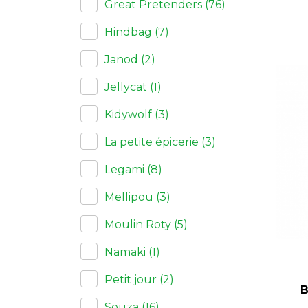
Great Pretenders
(76)
Hindbag
(7)
Janod
(2)
Jellycat
(1)
Kidywolf
(3)
La petite épicerie
(3)
Legami
(8)
Mellipou
(3)
Moulin Roty
(5)
Namaki
(1)
Petit jour
(2)
B
Souza
(16)