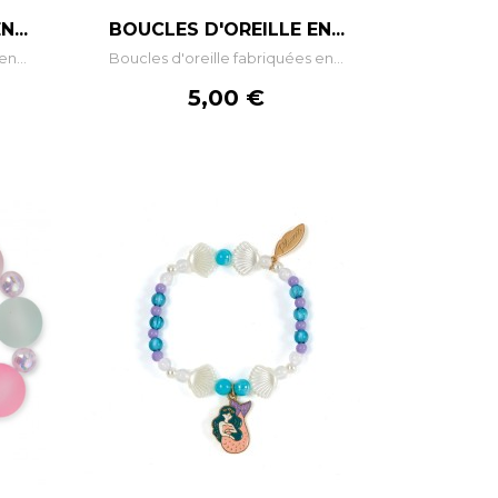
–
+
...
BOUCLES D'OREILLE EN...
n...
Boucles d'oreille fabriquées en...
R
AJOUTER AU PANIER
Prix
5,00 €