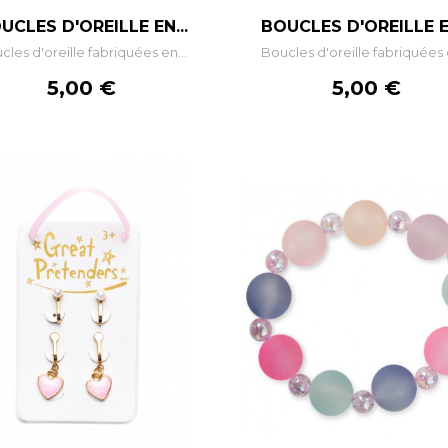
–
+
–
+
UCLES D'OREILLE EN...
BOUCLES D'OREILLE EN
cles d'oreille fabriquées en...
Boucles d'oreille fabriquées e
AJOUTER AU PANIER
AJOUTER AU PANIE
Prix
Prix
5,00 €
5,00 €