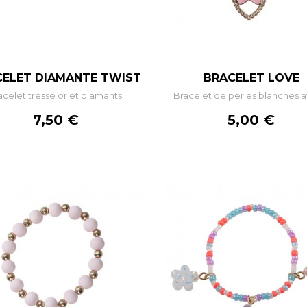
–
+
–
+
CELET DIAMANTE TWIST
BRACELET LOVE
acelet tressé or et diamants.
Bracelet de perles blanches av
AJOUTER AU PANIER
AJOUTER AU PANIE
Prix
Prix
7,50 €
5,00 €