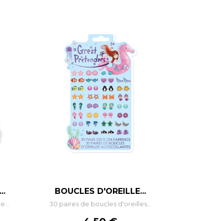
–
+
..
BOUCLES D'OREILLE...
e...
30 paires de boucles d'oreilles...
R
AJOUTER AU PANIER