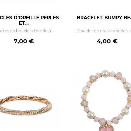
CLES D'OREILLE PERLES
BRACELET BUMPY B
–
+
–
+
ET...
aires de boucles d'oreille à...
Bracelet de grosses perles au
AJOUTER AU PANIER
AJOUTER AU PANIE
Prix
Prix
7,00 €
4,00 €