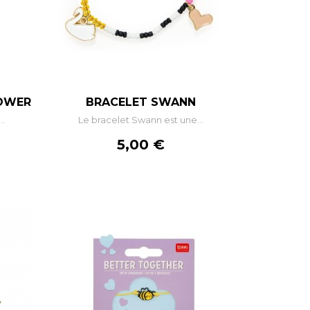
–
+
LOWER
BRACELET SWANN
..
Le bracelet Swann est une...
R
AJOUTER AU PANIER
Prix
5,00 €