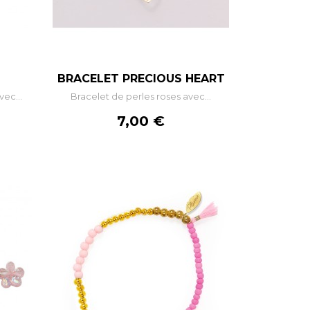
–
+
BRACELET PRECIOUS HEART
ec...
Bracelet de perles roses avec...
R
AJOUTER AU PANIER
Prix
7,00 €