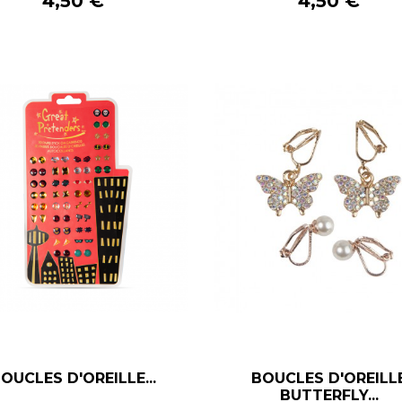
Prix
Prix
4,50 €
4,50 €
OUCLES D'OREILLE...
BOUCLES D'OREILL
–
+
–
+
BUTTERFLY...