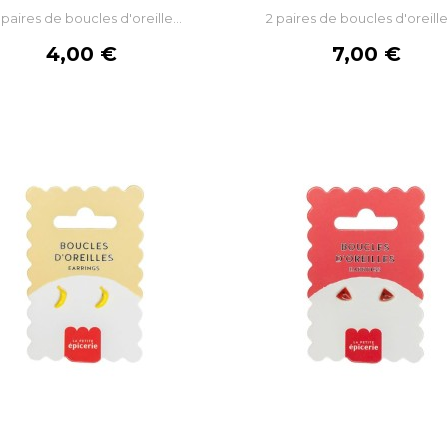
paires de boucles d'oreille...
2 paires de boucles d'oreille 
AJOUTER AU PANIER
AJOUTER AU PANIE
Prix
Prix
4,00 €
7,00 €