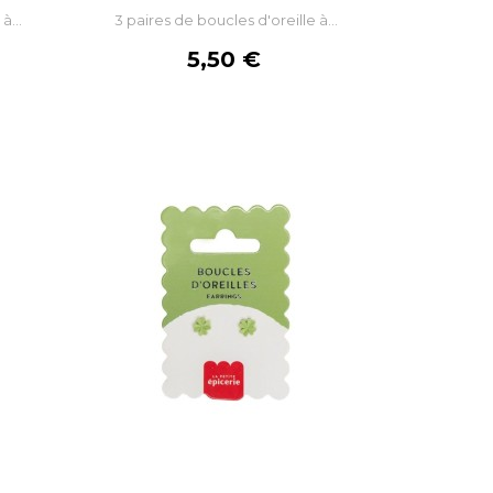
à...
3 paires de boucles d'oreille à...
R
AJOUTER AU PANIER
Prix
5,50 €