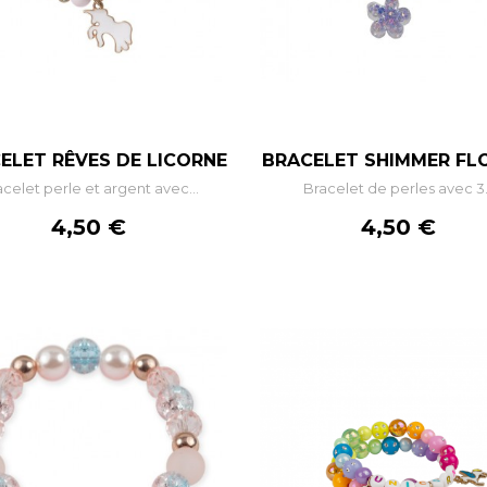
–
+
–
+
ELET RÊVES DE LICORNE
BRACELET SHIMMER F
celet perle et argent avec...
Bracelet de perles avec 3.
AJOUTER AU PANIER
AJOUTER AU PANIE
Prix
Prix
4,50 €
4,50 €