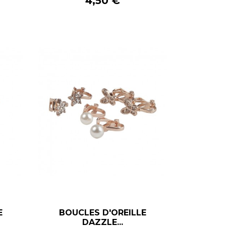
Prix
4,50 €
E
BOUCLES D'OREILLE
–
+
DAZZLE...