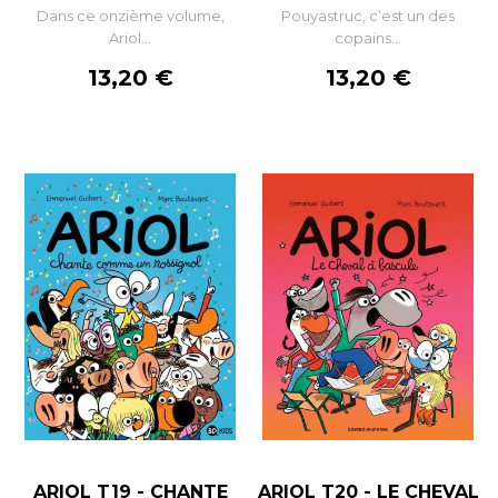
Dans ce onzième volume,
Pouyastruc, c’est un des
Ariol...
copains...
Prix
Prix
13,20 €
13,20 €
ARIOL T19 - CHANTE
ARIOL T20 - LE CHEVAL