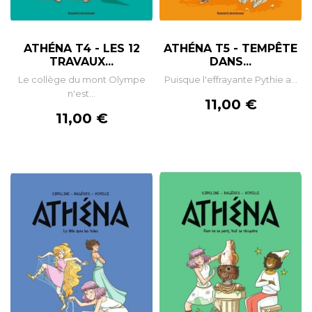
ATHÉNA T4 - LES 12
ATHÉNA T5 - TEMPÊTE
TRAVAUX...
DANS...
Le collège du mont Olympe
Puisque l'effrayante Pythie a...
n'est...
Prix
11,00 €
Prix
11,00 €