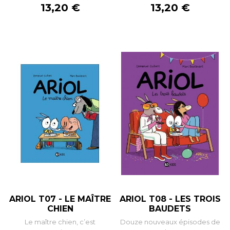
Prix
Prix
13,20 €
13,20 €
ARIOL T07 - LE MAÎTRE
ARIOL T08 - LES TROIS
CHIEN
BAUDETS
Le maître chien, c’est
Douze nouveaux épisodes de