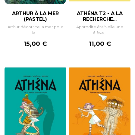
ARTHUR À LA MER
ATHÉNA T2 - A LA
(PASTEL)
RECHERCHE...
Arthur découvre la mer pour
Aphrodite était-elle une
la...
élève...
Prix
Prix
15,00 €
11,00 €