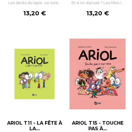
Les dents du lapin, ce sont...
Et si on dansait ? Les filles !...
Prix
Prix
13,20 €
13,20 €
ARIOL T11 - LA FÊTE À
ARIOL T15 - TOUCHE
LA...
PAS À...