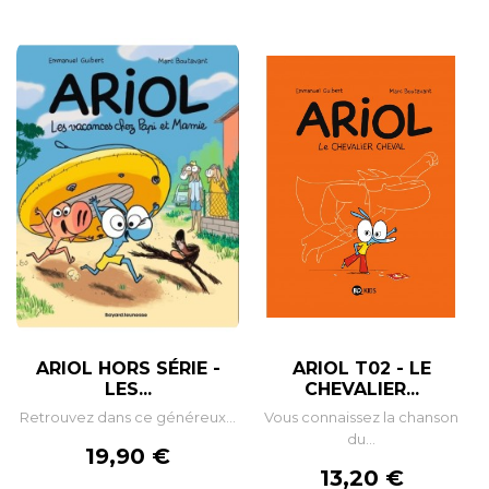
ARIOL HORS SÉRIE -
ARIOL T02 - LE
LES...
CHEVALIER...
Retrouvez dans ce généreux...
Vous connaissez la chanson
du...
Prix
19,90 €
Prix
13,20 €