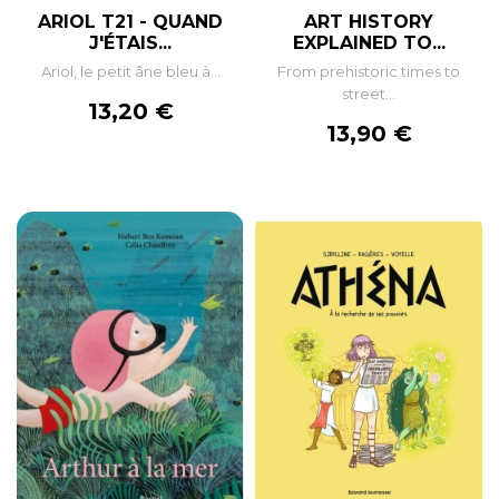
ARIOL T21 - QUAND
ART HISTORY
J'ÉTAIS...
EXPLAINED TO...
Ariol, le petit âne bleu à...
From prehistoric times to
street...
Prix
13,20 €
Prix
13,90 €