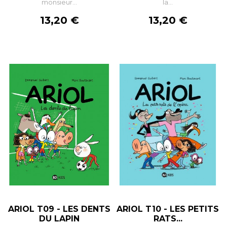
monsieur...
la...
Prix
Prix
13,20 €
13,20 €
ARIOL T09 - LES DENTS
ARIOL T10 - LES PETITS
DU LAPIN
RATS...