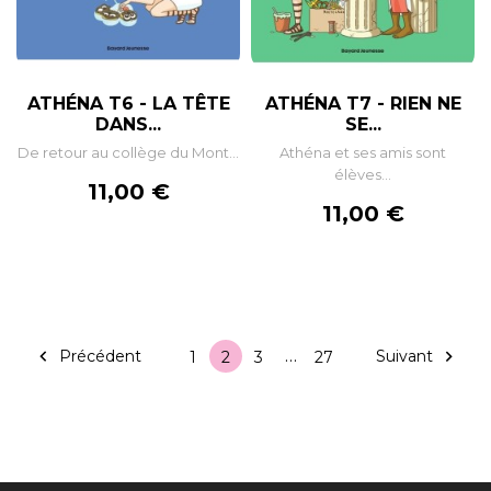
ATHÉNA T6 - LA TÊTE
ATHÉNA T7 - RIEN NE
DANS...
SE...
De retour au collège du Mont...
Athéna et ses amis sont
élèves...
Prix
11,00 €
Prix
11,00 €
…

Précédent
Suivant

1
2
3
27