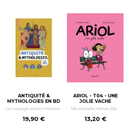
ANTIQUITÉ &
ARIOL - T04 - UNE
MYTHOLOGIES EN BD
JOLIE VACHE
Cet ouvrage retrace l’histoire...
Elle est belle, Pétula. Elle...
Prix
Prix
19,90 €
13,20 €