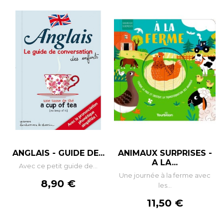
ANGLAIS - GUIDE DE...
ANIMAUX SURPRISES -
A LA...
Avec ce petit guide de...
Une journée à la ferme avec
Prix
8,90 €
les...
Prix
11,50 €