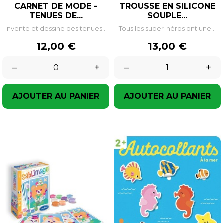
CARNET DE MODE -
TROUSSE EN SILICONE
TENUES DE...
SOUPLE...
Invente et dessine des tenues...
Tous les super-héros ont une...
Prix
Prix
12,00 €
13,00 €
–
+
–
+
AJOUTER AU PANIER
AJOUTER AU PANIER