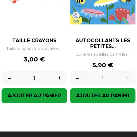
TAILLE CRAYONS
AUTOCOLLANTS LES
PETITES...
Taille-crayons 3 en un avec...
Colle les abeilles parmi les...
Prix
3,00 €
Prix
5,90 €
–
+
–
+
AJOUTER AU PANIER
AJOUTER AU PANIER