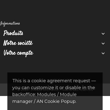
Informations
Produits

Notre société

Votre compte

This is a cookie agreement request —
you can customize it or disable in the
© 2026 - L'Arbre Enchanté - Tous droits réservés
backoffice: Modules / Module
manager / AN Cookie Popup.