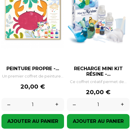
PEINTURE PROPRE -...
RECHARGE MINI KIT
RÉSINE -...
Un premier coffret de peinture...
Ce coffret créatif permet de...
Prix
20,00 €
Prix
20,00 €
–
+
–
+
AJOUTER AU PANIER
AJOUTER AU PANIER