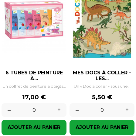
6 TUBES DE PEINTURE
MES DOCS À COLLER -
À...
LES...
Un coffret de peinture à doigts...
Un « Doc à coller » sous une...
Prix
Prix
17,00 €
5,50 €
–
+
–
+
AJOUTER AU PANIER
AJOUTER AU PANIER