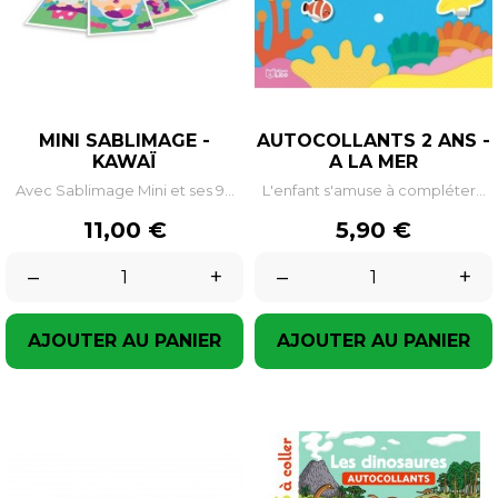
MINI SABLIMAGE -
AUTOCOLLANTS 2 ANS -
KAWAÏ
A LA MER
Avec Sablimage Mini et ses 9...
L'enfant s'amuse à compléter...
Prix
Prix
11,00 €
5,90 €
–
+
–
+
AJOUTER AU PANIER
AJOUTER AU PANIER