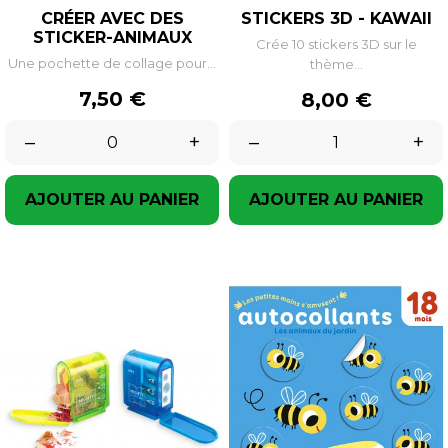
CRÉER AVEC DES
STICKERS 3D - KAWAII
STICKER-ANIMAUX
Crée 10 stickers 3D sur le
Une pochette de collage pour...
thème...
Prix
7,50 €
Prix
8,00 €
–
+
–
+
AJOUTER AU PANIER
AJOUTER AU PANIER