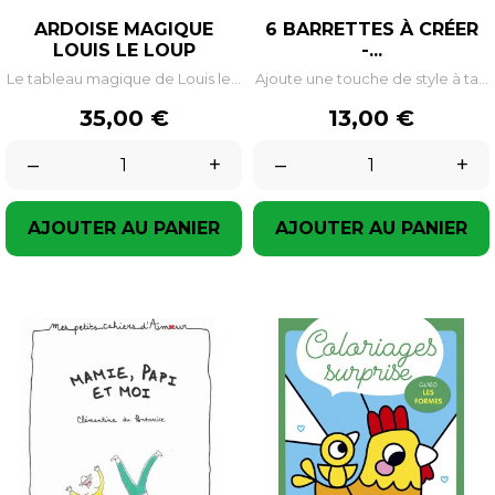
ARDOISE MAGIQUE
6 BARRETTES À CRÉER
LOUIS LE LOUP
-...
Le tableau magique de Louis le...
Ajoute une touche de style à ta...
Prix
Prix
35,00 €
13,00 €
–
+
–
+
AJOUTER AU PANIER
AJOUTER AU PANIER