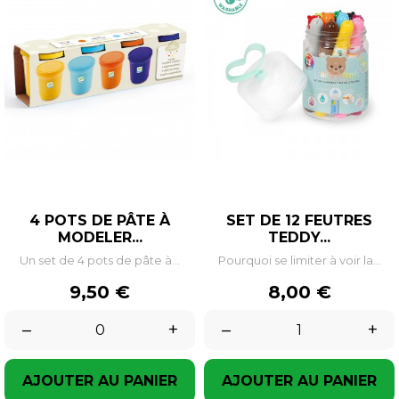
4 POTS DE PÂTE À
SET DE 12 FEUTRES
MODELER...
TEDDY...
Un set de 4 pots de pâte à...
Pourquoi se limiter à voir la...
Prix
Prix
9,50 €
8,00 €
–
+
–
+
AJOUTER AU PANIER
AJOUTER AU PANIER