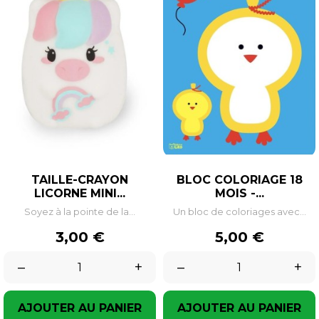
TAILLE-CRAYON
BLOC COLORIAGE 18
LICORNE MINI...
MOIS -...
Soyez à la pointe de la...
Un bloc de coloriages avec...
Prix
Prix
3,00 €
5,00 €
–
+
–
+
AJOUTER AU PANIER
AJOUTER AU PANIER