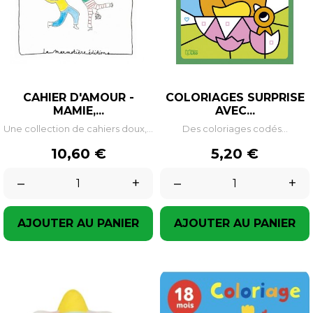
CAHIER D'AMOUR -
COLORIAGES SURPRISE
MAMIE,...
AVEC...
Une collection de cahiers doux,...
Des coloriages codés...
Prix
Prix
10,60 €
5,20 €
–
+
–
+
AJOUTER AU PANIER
AJOUTER AU PANIER