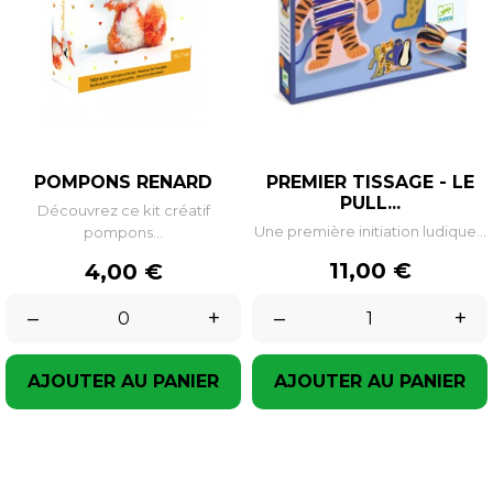
POMPONS RENARD
PREMIER TISSAGE - LE
PULL...
Découvrez ce kit créatif
Une première initiation ludique...
pompons...
Prix
Prix
11,00 €
4,00 €
–
+
–
+
AJOUTER AU PANIER
AJOUTER AU PANIER