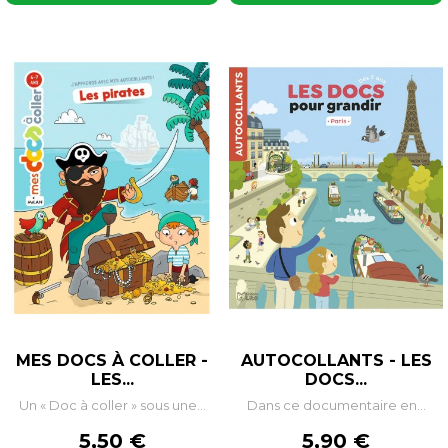
MES DOCS À COLLER -
AUTOCOLLANTS - LES
LES...
DOCS...
Un « Doc à coller » sous une...
Dans ce documentaire en...
Prix
Prix
5,50 €
5,90 €