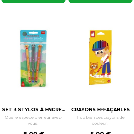
SET 3 STYLOS À ENCRE...
CRAYONS EFFAÇABLES
Quelle espèce d'erreur avez-
Trop bien ces crayons de
vous...
couleur...
Prix
Prix
8,00 €
5,00 €