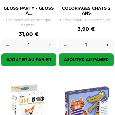
GLOSS PARTY - GLOSS
COLORIAGES CHATS 2
À...
ANS
Ce laboratoire cosmétique
Petits amoureux des chats, ce...
permet...
Prix
3,90 €
Prix
31,00 €
–
+
–
+
AJOUTER AU PANIER
AJOUTER AU PANIER