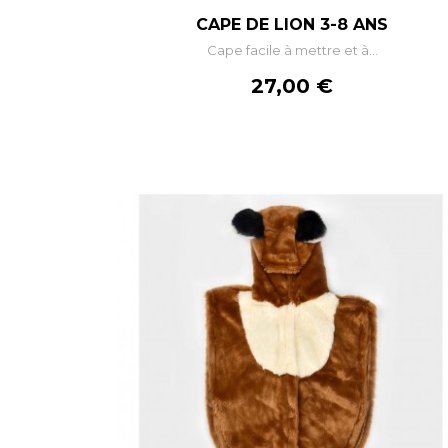
–
+
CAPE DE LION 3-8 ANS
Cape facile à mettre et à...
AJOUTER AU PANIER
Prix
27,00 €