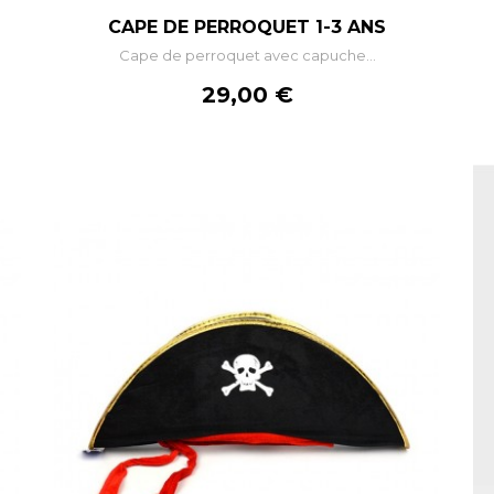
–
+
CAPE DE PERROQUET 1-3 ANS
Cape de perroquet avec capuche...
AJOUTER AU PANIER
Prix
29,00 €