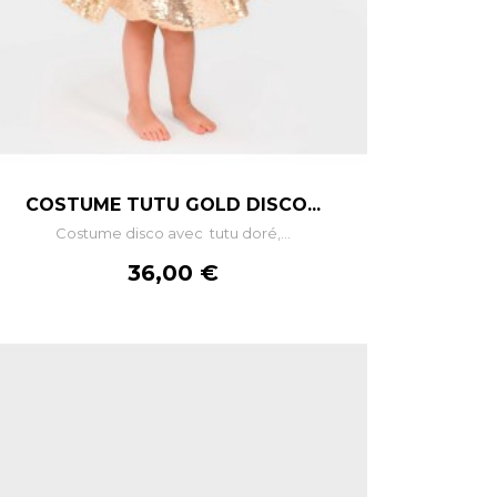
–
+
COSTUME TUTU GOLD DISCO...
Costume disco avec tutu doré,...
AJOUTER AU PANIER
Prix
36,00 €