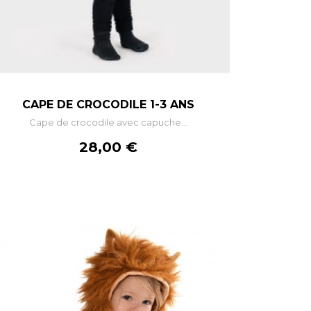
–
+
CAPE DE CROCODILE 1-3 ANS
Cape de crocodile avec capuche...
AJOUTER AU PANIER
Prix
28,00 €