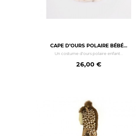
–
+
CAPE D'OURS POLAIRE BÉBÉ...
Un costume d'ours polaire enfant...
AJOUTER AU PANIER
Prix
26,00 €