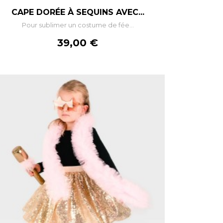
–
+
CAPE DORÉE À SEQUINS AVEC...
Pour sublimer un costume de fée...
AJOUTER AU PANIER
Prix
39,00 €