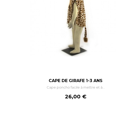
–
+
CAPE DE GIRAFE 1-3 ANS
Cape poncho facile à mettre et à...
AJOUTER AU PANIER
Prix
26,00 €