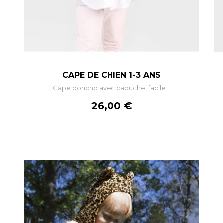
–
+
CAPE DE CHIEN 1-3 ANS
Cape poncho avec capuche, facile...
AJOUTER AU PANIER
Prix
26,00 €