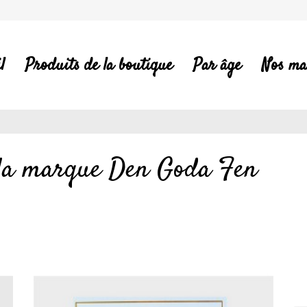
l
Produits de la boutique
Par âge
Nos ma
e la marque Den Goda Fen