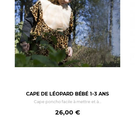
–
+
CAPE DE LÉOPARD BÉBÉ 1-3 ANS
Cape poncho facile à mettre et à...
AJOUTER AU PANIER
Prix
26,00 €