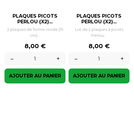
PLAQUES PICOTS
PLAQUES PICOTS
PERLOU (X2)...
PERLOU (X2)...
2 plaques de forme ronde (15
Lot de 2 plaques à picots
cm)...
Perlou...
Prix
Prix
8,00 €
8,00 €
–
+
–
+
AJOUTER AU PANIER
AJOUTER AU PANIER