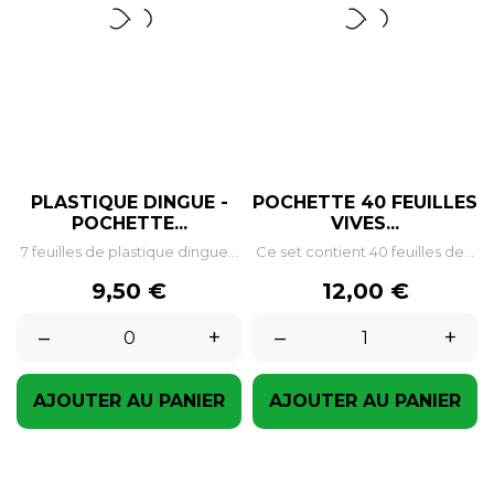
PLASTIQUE DINGUE -
POCHETTE 40 FEUILLES
POCHETTE...
VIVES...
7 feuilles de plastique dingue...
Ce set contient 40 feuilles de...
Prix
Prix
9,50 €
12,00 €
–
+
–
+
AJOUTER AU PANIER
AJOUTER AU PANIER