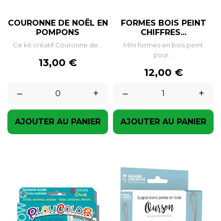
COURONNE DE NOËL EN
FORMES BOIS PEINT
POMPONS
CHIFFRES...
Ce kit créatif Couronne de...
Mini formes en bois peint
pour...
Prix
13,00 €
Prix
12,00 €
–
+
–
+
AJOUTER AU PANIER
AJOUTER AU PANIER