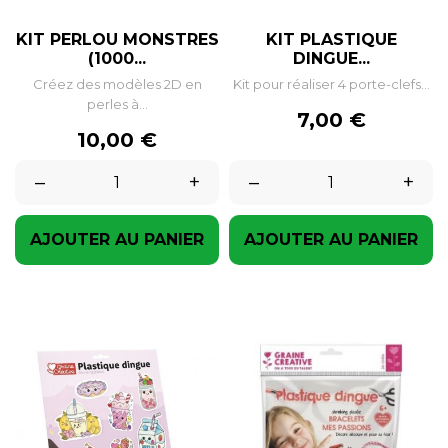
KIT PERLOU MONSTRES
KIT PLASTIQUE
(1000...
DINGUE...
Créez des modèles 2D en
Kit pour réaliser 4 porte-clefs...
perles à...
Prix
7,00 €
Prix
10,00 €
–
+
–
+
AJOUTER AU PANIER
AJOUTER AU PANIER