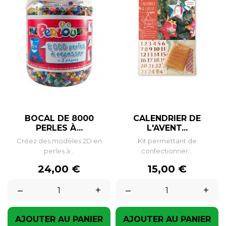
BOCAL DE 8000
CALENDRIER DE
PERLES À...
L'AVENT...
Créez des modèles 2D en
Kit permettant de
perles à...
confectionner...
Prix
Prix
24,00 €
15,00 €
–
+
–
+
AJOUTER AU PANIER
AJOUTER AU PANIER