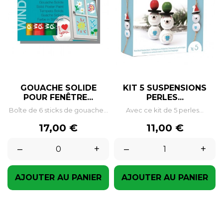
GOUACHE SOLIDE
KIT 5 SUSPENSIONS
POUR FENÊTRE...
PERLES...
Boîte de 6 sticks de gouache...
Avec ce kit de 5 perles...
Prix
Prix
17,00 €
11,00 €
–
+
–
+
AJOUTER AU PANIER
AJOUTER AU PANIER