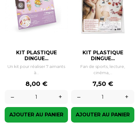
KIT PLASTIQUE
KIT PLASTIQUE
DINGUE...
DINGUE...
Un kit pour réaliser 7 aimants
Fan de sports, lecture,
à...
cinéma,...
Prix
Prix
8,00 €
7,50 €
–
+
–
+
AJOUTER AU PANIER
AJOUTER AU PANIER