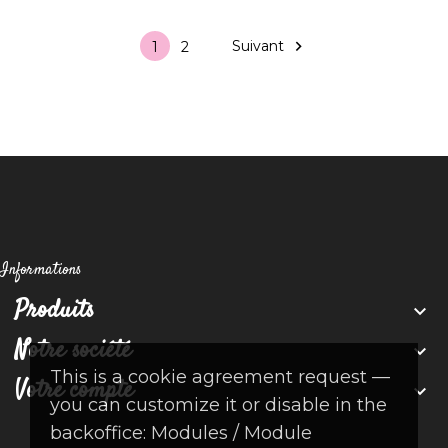
Suivant

1
2
Informations
Produits

Notre société

This is a cookie agreement request —
Votre compte

you can customize it or disable in the
backoffice: Modules / Module