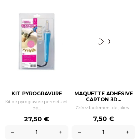
KIT PYROGRAVURE
MAQUETTE ADHÉSIVE
CARTON 3D...
Kit de pyrogravure permettant
Créez facilement de jolies...
de...
Prix
Prix
7,50 €
27,50 €
–
+
–
+