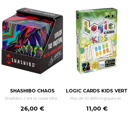
SHASHIBO CHAOS
LOGIC CARDS KIDS VERT
Shashibo, c'est le casse tête...
Plus de 50 défis logiques et...
Prix
Prix
26,00 €
11,00 €