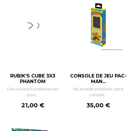
RUBIK'S CUBE 3X3
CONSOLE DE JEU PAC-
PHANTOM
MAN...
Des couleurs chaleureuses
My Arcade présente cette
pour...
console...
Prix
Prix
21,00 €
35,00 €