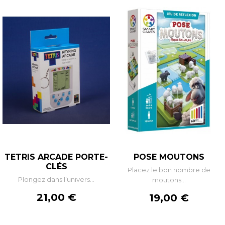
TETRIS ARCADE PORTE-
POSE MOUTONS
CLÉS
Placez le bon nombre de
Plongez dans l’univers...
moutons...
Prix
21,00 €
Prix
19,00 €