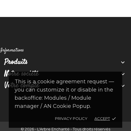
Informations
Produits

Notre société

This is a cookie agreement request —
Votre compte

you can customize it or disable in the
backoffice: Modules / Module
manager / AN Cookie Popup.
PRIVACY POLICY
ACCEPT
done
© 2026 - L'Arbre Enchanté - Tous droits réservés