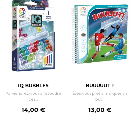
IQ BUBBLES
BUUUUUT !
Parviendrez-vous à résoudre
Êtes-vous prêt à marquer un
ces...
but...
Prix
Prix
14,00 €
13,00 €