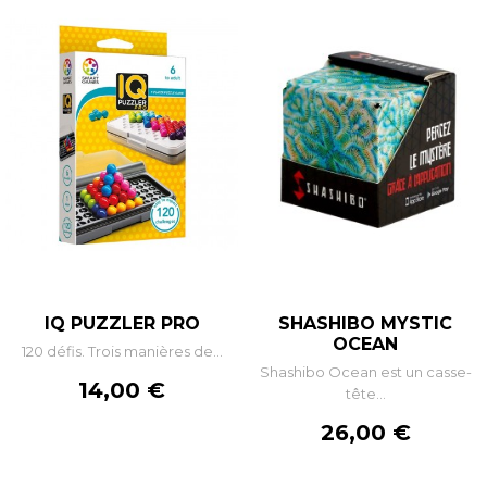
IQ PUZZLER PRO
SHASHIBO MYSTIC
OCEAN
120 défis. Trois manières de...
Shashibo Ocean est un casse-
Prix
14,00 €
tête...
Prix
26,00 €