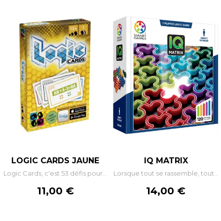
LOGIC CARDS JAUNE
IQ MATRIX
Logic Cards, c'est 53 défis pour...
Lorsque tout se rassemble, tout...
Prix
Prix
11,00 €
14,00 €