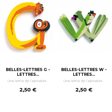
BELLES-LETTRES G -
BELLES-LETTRES W -
LETTRES...
LETTRES...
Une lettre de l’alphabet...
Une lettre de l’alphabet...
Prix
Prix
2,50 €
2,50 €