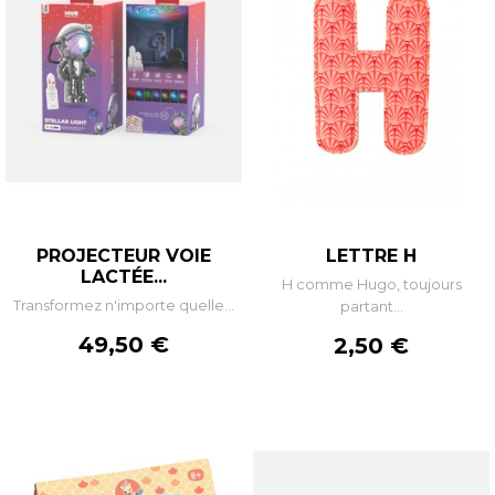
PROJECTEUR VOIE
LETTRE H
LACTÉE...
H comme Hugo, toujours
Transformez n'importe quelle...
partant...
Prix
49,50 €
Prix
2,50 €