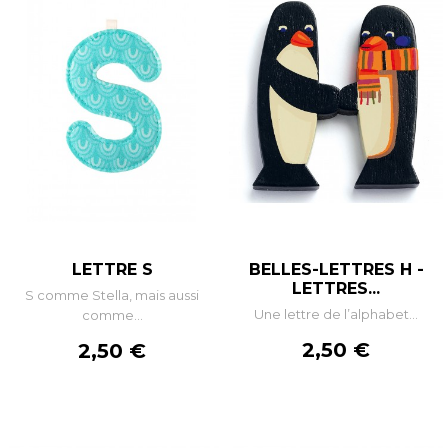
LETTRE S
BELLES-LETTRES H -
LETTRES...
S comme Stella, mais aussi
Une lettre de l’alphabet...
comme...
Prix
Prix
2,50 €
2,50 €