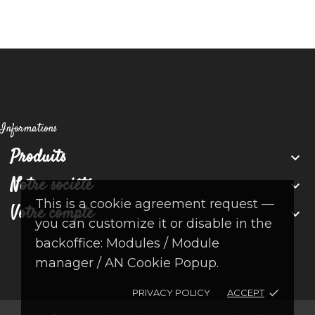
Informations
Produits

Notre société

This is a cookie agreement request —
Votre compte

you can customize it or disable in the
backoffice: Modules / Module
manager / AN Cookie Popup.
PRIVACY POLICY
ACCEPT
done