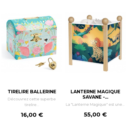
TIRELIRE BALLERINE
LANTERNE MAGIQUE
SAVANE -...
Découvrez cette superbe
La "Lanterne Magique" est une...
tirelire...
Prix
Prix
55,00 €
16,00 €