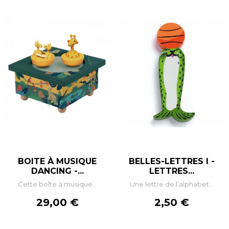
BOITE À MUSIQUE
BELLES-LETTRES I -
DANCING -...
LETTRES...
Cette boîte à musique...
Une lettre de l’alphabet...
Prix
Prix
29,00 €
2,50 €