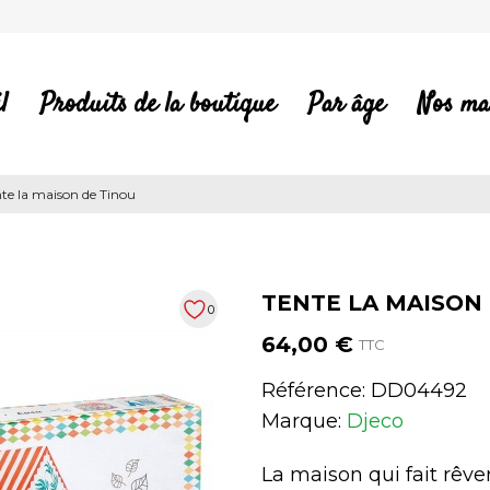
l
Produits de la boutique
Par âge
Nos ma
te la maison de Tinou
TENTE LA MAISON
0
64,00 €
TTC
Référence:
DD04492
Marque:
Djeco
La maison qui fait rêv