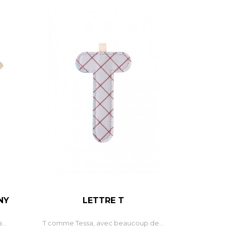
NY
LETTRE T
+
–
+
...
T comme Tessa, avec beaucoup de...