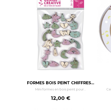
–
+
FORMES BOIS PEINT CHIFFRES...
Mini formes en bois peint pour...
Cet
AJOUTER AU PANIER
Prix
12,00 €