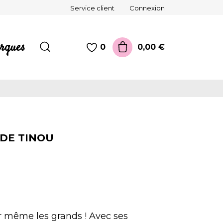
Service client
Connexion
rques
0,00 €
0
 DE TINOU
er même les grands ! Avec ses