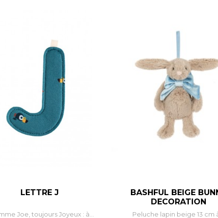
LETTRE J
BASHFUL BEIGE BUN
–
+
–
DECORATION
mme Joe, toujours Joyeux : à...
Peluche lapin beige 13 cm à