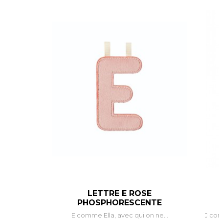
LETTRE E ROSE
–
+
PHOSPHORESCENTE
E comme Ella, avec qui on ne...
J co