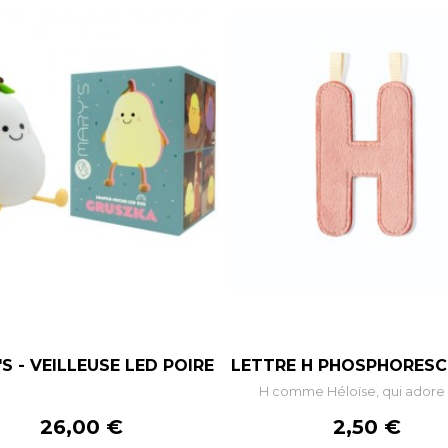
–
+
–
S - VEILLEUSE LED POIRE
LETTRE H PHOSPHORESCE
H comme Héloïse, qui adore l
AJOUTER AU PANIER
AJOUTER AU PANIE
Prix
Prix
26,00 €
2,50 €