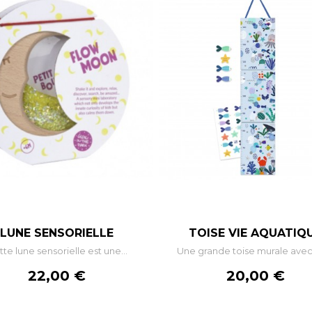
–
+
–
LUNE SENSORIELLE
TOISE VIE AQUATIQ
te lune sensorielle est une...
Une grande toise murale avec 
AJOUTER AU PANIER
AJOUTER AU PANIE
Prix
Prix
22,00 €
20,00 €