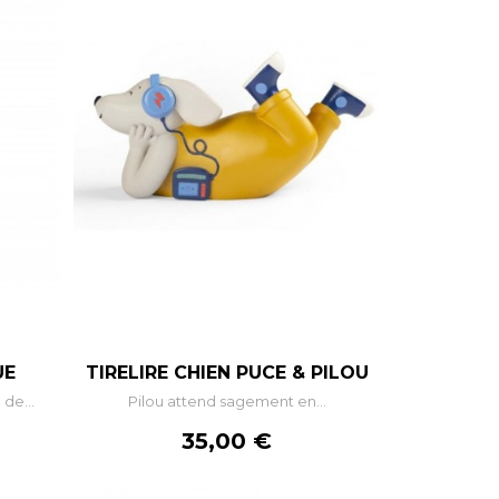
+
–
+
UE
TIRELIRE CHIEN PUCE & PILOU
de...
Pilou attend sagement en...
R
AJOUTER AU PANIER
Prix
35,00 €