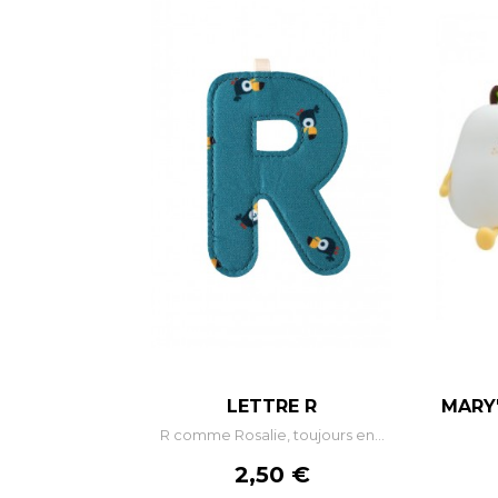
–
+
LETTRE R
MARY'
R comme Rosalie, toujours en...
AJOUTER AU PANIER
Prix
2,50 €