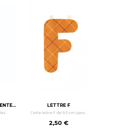
+
–
+
NTE...
LETTRE F
es...
Cette lettre F de 9,5 cm (sans...
R
AJOUTER AU PANIER
Prix
2,50 €