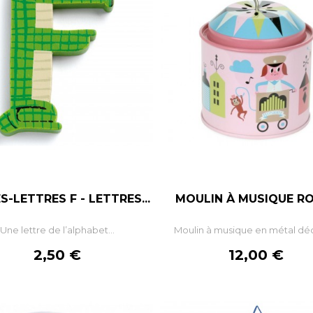
S-LETTRES F - LETTRES...
MOULIN À MUSIQUE ROS
–
+
–
Une lettre de l’alphabet...
Moulin à musique en métal déc
AJOUTER AU PANIER
AJOUTER AU PANIE
Prix
Prix
2,50 €
12,00 €