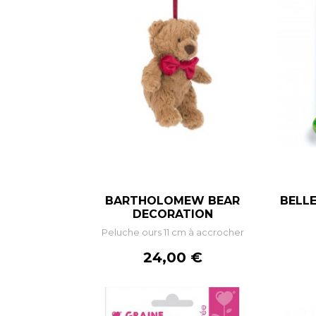
BARTHOLOMEW BEAR
BELLE
–
+
DECORATION
Peluche ours 11 cm à accrocher
AJOUTER AU PANIER
Prix
24,00 €