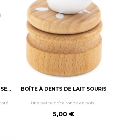
E...
BOÎTE À DENTS DE LAIT SOURIS
+
–
+
oré...
Une petite boîte ronde en bois...
R
AJOUTER AU PANIER
Prix
5,00 €