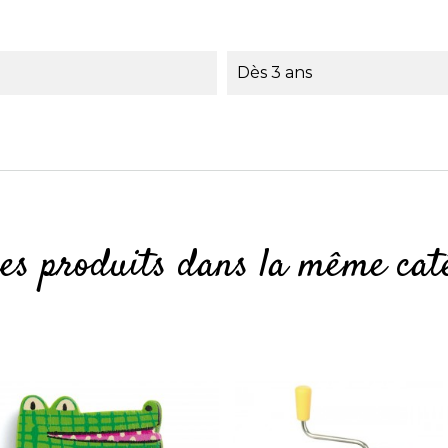
Dès 3 ans
res produits dans la même caté