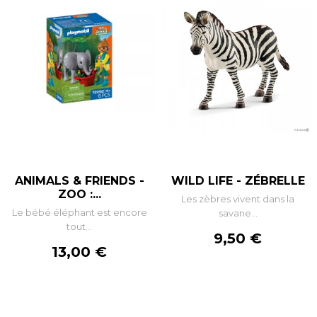
ANIMALS & FRIENDS -
WILD LIFE - ZÉBRELLE
ZOO :...
Les zèbres vivent dans la
Le bébé éléphant est encore
savane...
tout...
Prix
9,50 €
Prix
13,00 €