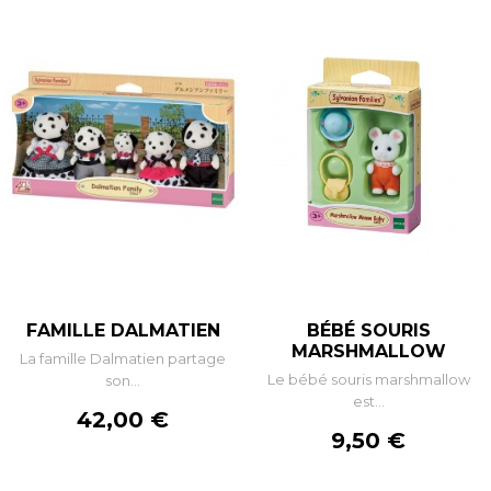
FAMILLE DALMATIEN
BÉBÉ SOURIS
MARSHMALLOW
La famille Dalmatien partage
Le bébé souris marshmallow
son...
est...
Prix
42,00 €
Prix
9,50 €