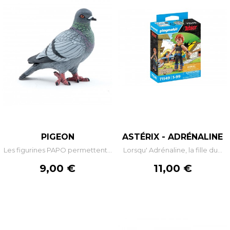
PIGEON
ASTÉRIX - ADRÉNALINE
Les figurines PAPO permettent...
Lorsqu' Adrénaline, la fille du...
Prix
Prix
9,00 €
11,00 €