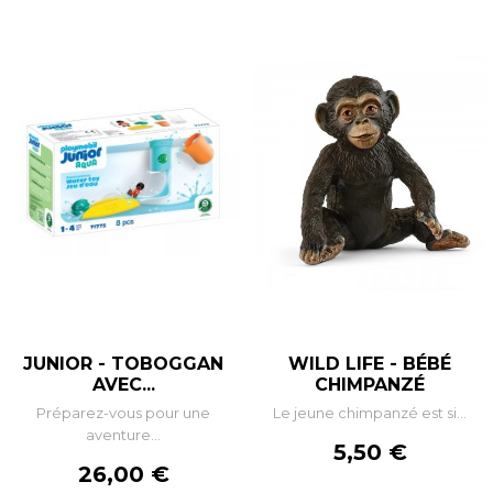
JUNIOR - TOBOGGAN
WILD LIFE - BÉBÉ
AVEC...
CHIMPANZÉ
Préparez-vous pour une
Le jeune chimpanzé est si...
aventure...
Prix
5,50 €
Prix
26,00 €