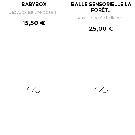
BABYBOX
BALLE SENSORIELLE LA
FORÊT...
BabyBox est une boîte à...
Aussi appelée balle de...
Prix
15,50 €
Prix
25,00 €