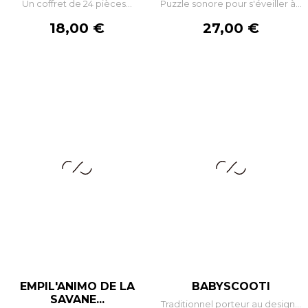
Un coffret de 24 pièces...
Puzzle sonore pour s'éveiller à...
Prix
Prix
18,00 €
27,00 €
EMPIL'ANIMO DE LA
BABYSCOOTI
SAVANE...
Traditionnel porteur au design...