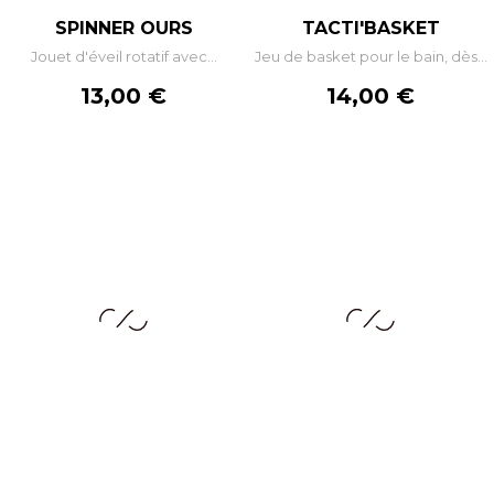
SPINNER OURS
TACTI'BASKET
Jouet d'éveil rotatif avec...
Jeu de basket pour le bain, dès...
Prix
Prix
13,00 €
14,00 €