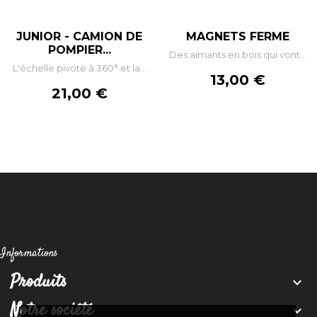
JUNIOR - CAMION DE
MAGNETS FERME
POMPIER...
Des aimants en bois qui vont...
L'échelle pivote à 360° et la...
Prix
13,00 €
Prix
21,00 €
Informations
Produits

Notre société
