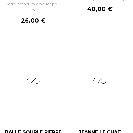
Votre enfant va craquer pour
Prix
40,00 €
les...
Prix
26,00 €
BALLE SOUPLE PIERRE
JEANNE LE CHAT