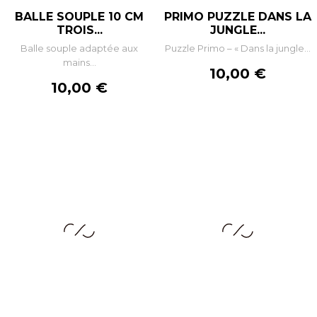
BALLE SOUPLE 10 CM
PRIMO PUZZLE DANS LA
TROIS...
JUNGLE...
Balle souple adaptée aux
Puzzle Primo – « Dans la jungle...
mains...
Prix
10,00 €
Prix
10,00 €