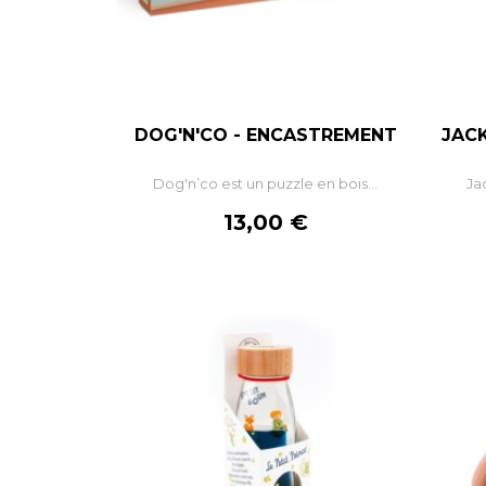
DOG'N'CO - ENCASTREMENT
JACK
–
+
Dog'n’co est un puzzle en bois...
Ja
AJOUTER AU PANIER
Prix
13,00 €