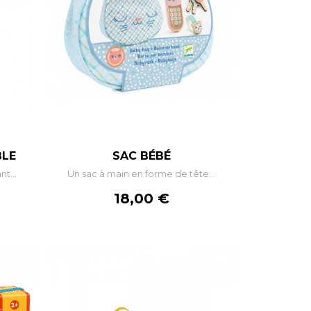
+
–
+
BLE
SAC BÉBÉ
t...
Un sac à main en forme de tête...
R
AJOUTER AU PANIER
Prix
18,00 €