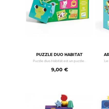
–
+
PUZZLE DUO HABITAT
AR
Puzzle duo Habitat est un puzzle...
Le 
AJOUTER AU PANIER
Prix
9,00 €