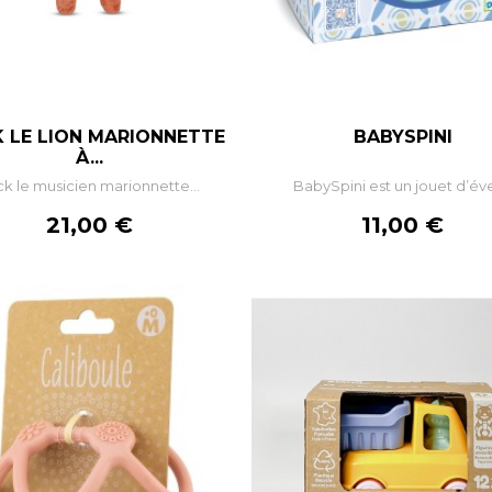
 LE LION MARIONNETTE
BABYSPINI
–
+
–
À...
ck le musicien marionnette...
BabySpini est un jouet d’évei
AJOUTER AU PANIER
AJOUTER AU PANIE
Prix
Prix
21,00 €
11,00 €