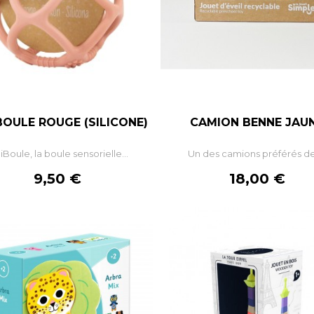
BOULE ROUGE (SILICONE)
CAMION BENNE JAU
–
+
–
iBoule, la boule sensorielle...
Un des camions préférés des
AJOUTER AU PANIER
AJOUTER AU PANIE
Prix
Prix
9,50 €
18,00 €