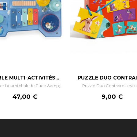
–
+
–
LE MULTI-ACTIVITÉS...
PUZZLE DUO CONTRAI
per boumtchak de Puce &amp;...
Puzzle Duo Contraires est un
AJOUTER AU PANIER
AJOUTER AU PANIE
Prix
Prix
47,00 €
9,00 €