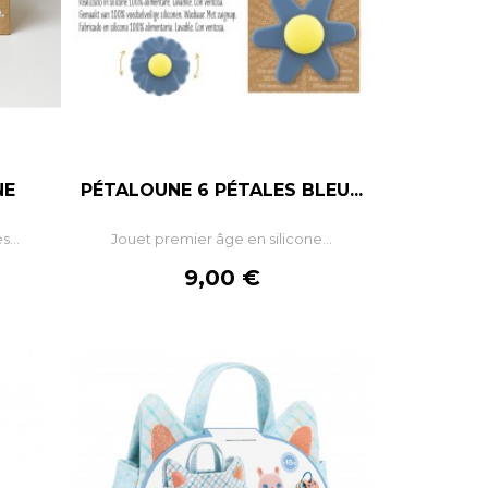
NE
PÉTALOUNE 6 PÉTALES BLEU...
+
–
+
...
Jouet premier âge en silicone...
R
AJOUTER AU PANIER
Prix
9,00 €