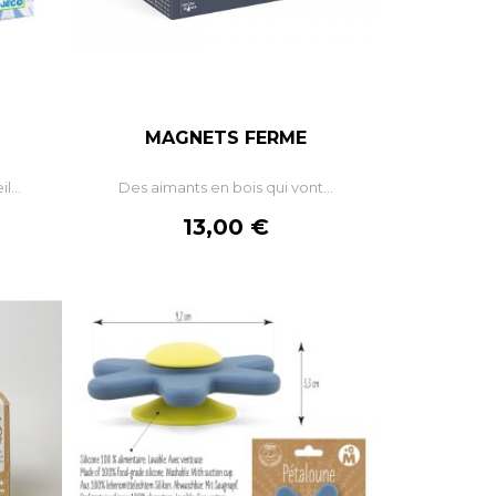
MAGNETS FERME
+
–
+
l...
Des aimants en bois qui vont...
R
AJOUTER AU PANIER
Prix
13,00 €