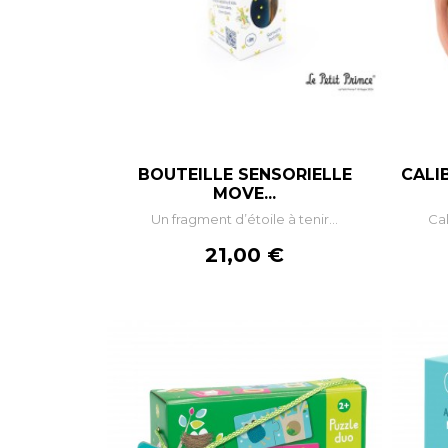
BOUTEILLE SENSORIELLE
CALI
–
+
MOVE...
Un fragment d’étoile à tenir...
Cal
AJOUTER AU PANIER
Prix
21,00 €