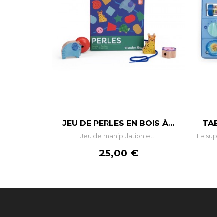
–
+
JEU DE PERLES EN BOIS À...
TAB
Jeu de manipulation et...
Le su
AJOUTER AU PANIER
Prix
25,00 €