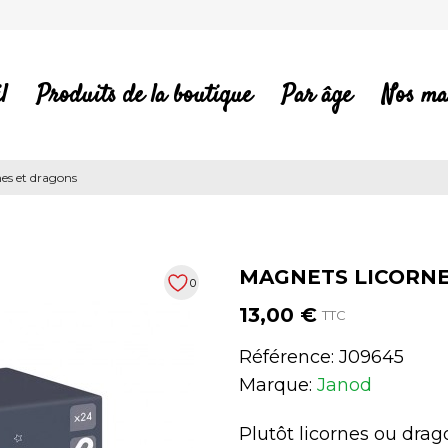
l
Produits de la boutique
Par âge
Nos ma
es et dragons
MAGNETS LICORNE
0
13,00 €
TTC
Référence:
J09645
Marque:
Janod
Plutôt licornes ou dra