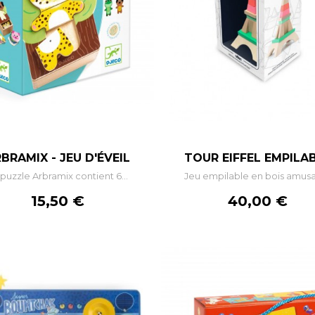
–
+
–
BRAMIX - JEU D'ÉVEIL
TOUR EIFFEL EMPILA
puzzle Arbramix contient 6...
Jeu empilable en bois amusan
AJOUTER AU PANIER
AJOUTER AU PANIE
Prix
Prix
15,50 €
40,00 €