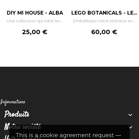
DIY MI HOUSE - ALBA
LEGO BOTANICALS - LE...
Une collection qui initie les...
Embellissez votre intérieur en...
Prix
Prix
25,00 €
60,00 €
Informations
Produits

Notre société

This is a cookie agreement request —