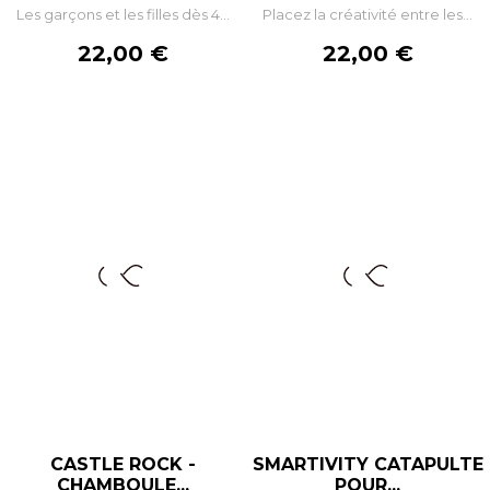
Les garçons et les filles dès 4...
Placez la créativité entre les...
Prix
Prix
22,00 €
22,00 €
CASTLE ROCK -
SMARTIVITY CATAPULTE
CHAMBOULE...
POUR...