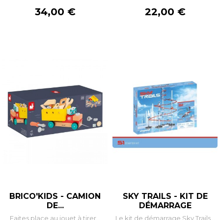
Prix
Prix
34,00 €
22,00 €
BRICO'KIDS - CAMION
SKY TRAILS - KIT DE
DE...
DÉMARRAGE
Faites place au jouet à tirer...
Le kit de démarrage Sky Trails...