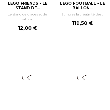
LEGO FRIENDS - LE
LEGO FOOTBALL - LE
STAND DE...
BALLON...
Le stand de glaces et de
Stimulez la créativité des...
ballons...
Prix
119,50 €
Prix
12,00 €