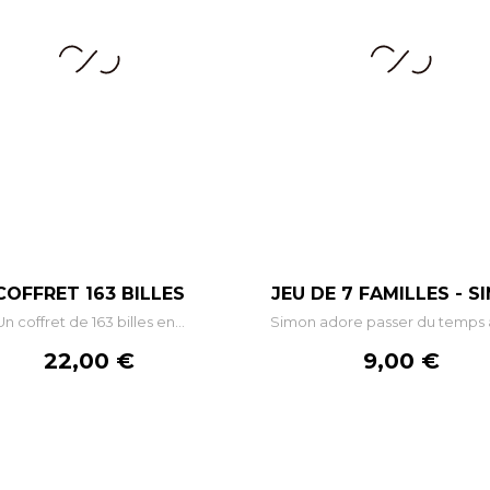
–
+
–
COFFRET 163 BILLES
JEU DE 7 FAMILLES - S
Un coffret de 163 billes en...
Simon adore passer du temps a
AJOUTER AU PANIER
AJOUTER AU PANIE
Prix
Prix
22,00 €
9,00 €