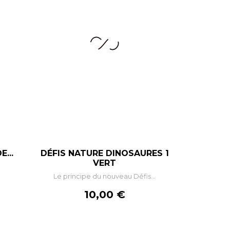
...
DÉFIS NATURE DINOSAURES 1
+
–
+
VERT
Le principe du nouveau Défis...
R
AJOUTER AU PANIER
Prix
10,00 €