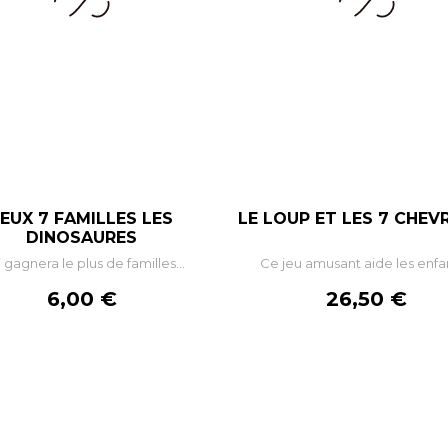
JEUX 7 FAMILLES LES
LE LOUP ET LES 7 CHEV
–
+
–
DINOSAURES
 gagnera le plus de familles...
Ce jeu amusant aide les enfan
AJOUTER AU PANIER
AJOUTER AU PANIE
Prix
Prix
6,00 €
26,50 €