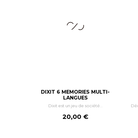
DIXIT 6 MEMORIES MULTI-
–
+
LANGUES
Dixit est un jeu de société...
Déc
AJOUTER AU PANIER
Prix
20,00 €