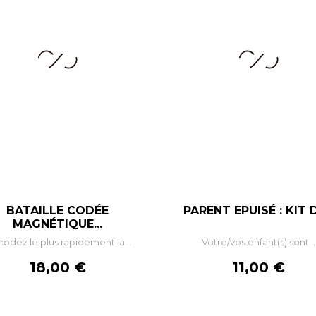
BATAILLE CODÉE
PARENT EPUISÉ : KIT DE
–
+
–
MAGNÉTIQUE...
odez le plus rapidement la...
Votre/vos enfant(s) sont...
AJOUTER AU PANIER
AJOUTER AU PANIE
Prix
Prix
18,00 €
11,00 €