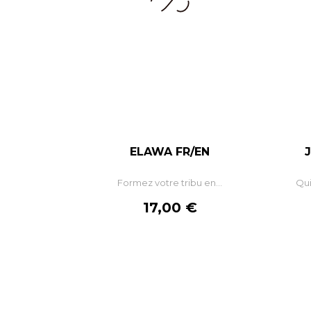
ELAWA FR/EN
–
+
Formez votre tribu en...
Qui
AJOUTER AU PANIER
Prix
17,00 €