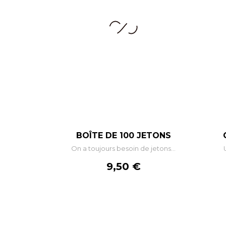
–
+
BOÎTE DE 100 JETONS
On a toujours besoin de jetons...
AJOUTER AU PANIER
Prix
9,50 €