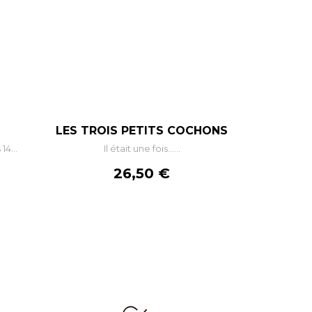
+
–
+
LES TROIS PETITS COCHONS
14...
Il était une fois…...
R
AJOUTER AU PANIER
Prix
26,50 €