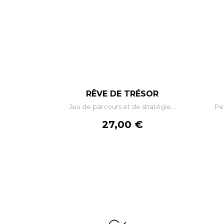
–
+
RÊVE DE TRÉSOR
Jeu de parcours et de stratégie...
Per
AJOUTER AU PANIER
Prix
27,00 €