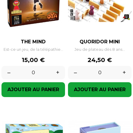
THE MIND
QUORIDOR MINI
Est-ce un jeu, de la télépathie...
Jeu de plateau dès 8 ans...
Prix
Prix
15,00 €
24,50 €
–
+
–
+
AJOUTER AU PANIER
AJOUTER AU PANIER