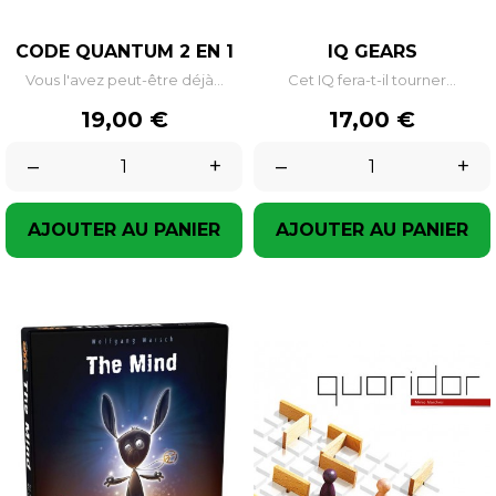
CODE QUANTUM 2 EN 1
IQ GEARS
Vous l'avez peut-être déjà...
Cet IQ fera-t-il tourner...
Prix
Prix
19,00 €
17,00 €
–
+
–
+
AJOUTER AU PANIER
AJOUTER AU PANIER