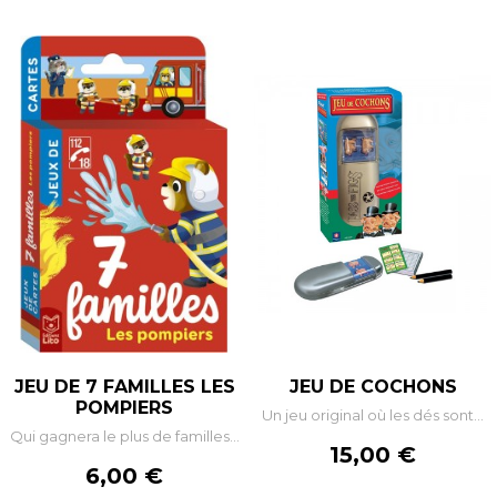
JEU DE 7 FAMILLES LES
JEU DE COCHONS
POMPIERS
Un jeu original où les dés sont...
Qui gagnera le plus de familles...
Prix
15,00 €
Prix
6,00 €