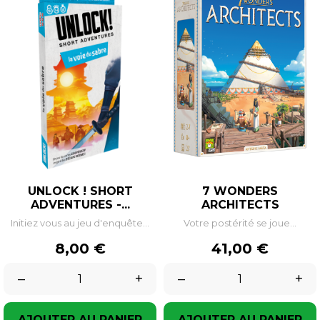
UNLOCK ! SHORT
7 WONDERS
ADVENTURES -...
ARCHITECTS
Initiez vous au jeu d'enquête...
Votre postérité se joue...
Prix
Prix
8,00 €
41,00 €
–
+
–
+
AJOUTER AU PANIER
AJOUTER AU PANIER