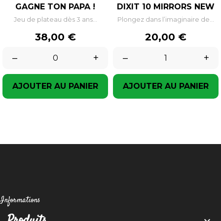
GAGNE TON PAPA !
DIXIT 10 MIRRORS NEW
Jeu de plateau dès 3 ans...
Plongez dans l’imaginaire de...
Prix
Prix
38,00 €
20,00 €
–
+
–
+
AJOUTER AU PANIER
AJOUTER AU PANIER
Informations
Produits