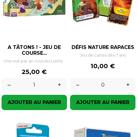
A TÂTONS ! - JEU DE
DÉFIS NATURE RAPACES
COURSE...
Jeu de cartes dès 7 ans
Une nuit par an, tous les Lutins...
Prix
10,00 €
Prix
25,00 €
–
+
–
+
AJOUTER AU PANIER
AJOUTER AU PANIER