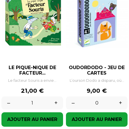
LE PIQUE-NIQUE DE
OUDORDODO - JEU DE
FACTEUR...
CARTES
Le facteur Souris a envie...
L’ourson Dodo a disparu, où...
Prix
Prix
21,00 €
9,00 €
–
+
–
+
AJOUTER AU PANIER
AJOUTER AU PANIER