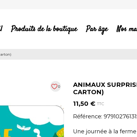
l
Produits de la boutique
Par âge
Nos ma
carton)
ANIMAUX SURPRISE
0
CARTON)
11,50 €
TTC
Référence:
97910276131
Une journée à la ferme 