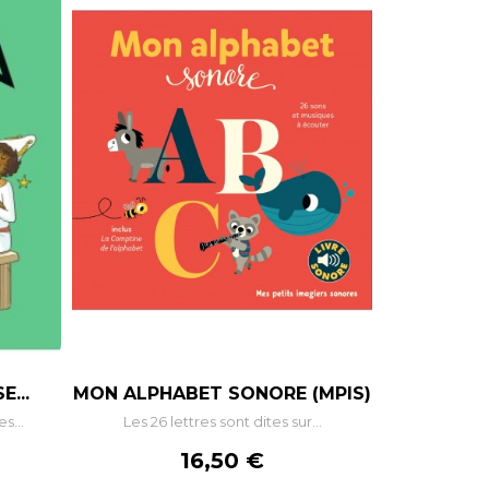
E...
MON ALPHABET SONORE (MPIS)
s...
Les 26 lettres sont dites sur...
Prix
16,50 €