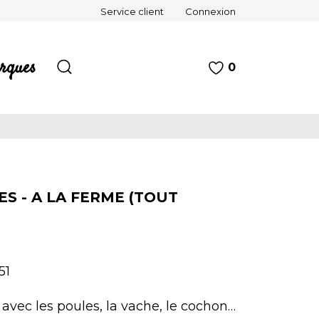
Service client
Connexion
rques
0
S - A LA FERME (TOUT
51
avec les poules, la vache, le cochon…