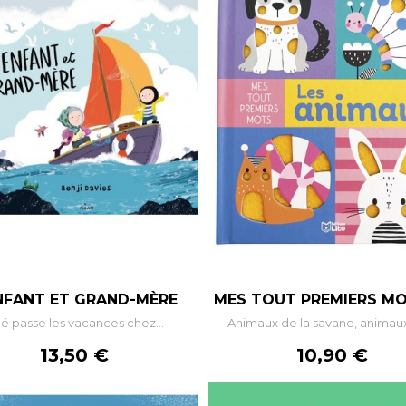
NFANT ET GRAND-MÈRE
MES TOUT PREMIERS MOT
é passe les vacances chez...
Animaux de la savane, animaux
Prix
Prix
13,50 €
10,90 €