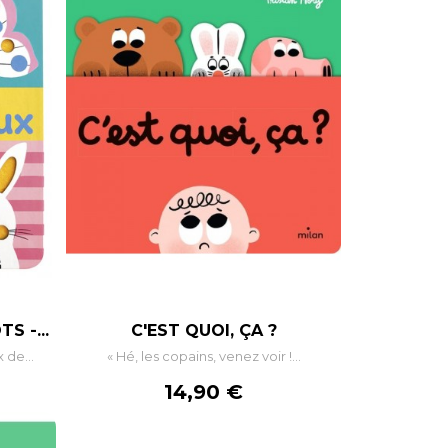
S -...
C'EST QUOI, ÇA ?
 de...
« Hé, les copains, venez voir !...
Prix
14,90 €