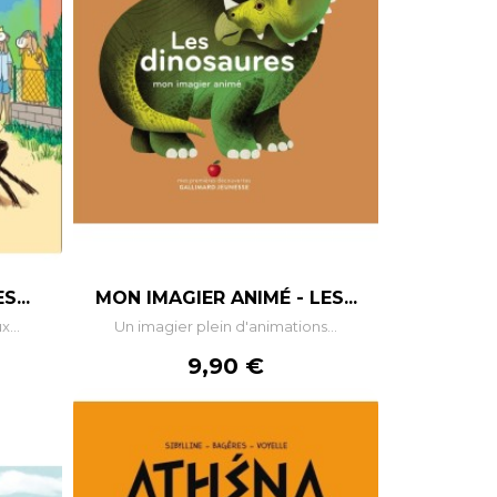
S...
MON IMAGIER ANIMÉ - LES...
...
Un imagier plein d'animations...
Prix
9,90 €