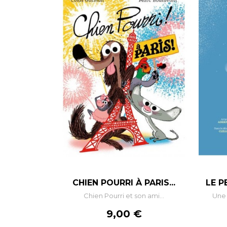
CHIEN POURRI À PARIS...
LE P
Chien Pourri et son ami...
Une 
Prix
9,00 €