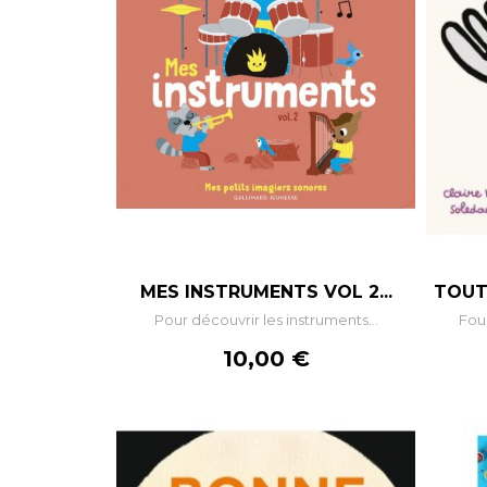
MES INSTRUMENTS VOL 2...
TOUT 
Pour découvrir les instruments...
Four
Prix
10,00 €