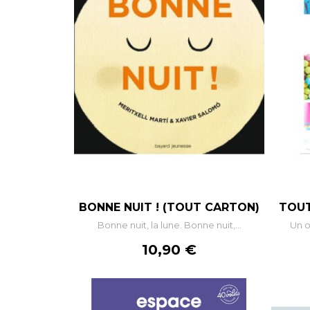
BONNE NUIT ! (TOUT CARTON)
TOUT
Bonne nuit, la lune. Bonne nuit,...
Un o
Prix
10,90 €