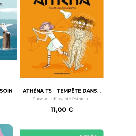
SOIN
ATHÉNA T5 - TEMPÊTE DANS...
Puisque l'effrayante Pythie a...
Prix
11,00 €