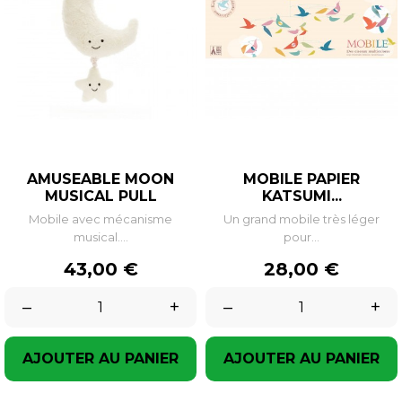
AMUSEABLE MOON
MOBILE PAPIER
MUSICAL PULL
KATSUMI...
Mobile avec mécanisme
Un grand mobile très léger
musical....
pour...
Prix
Prix
43,00 €
28,00 €
–
+
–
+
AJOUTER AU PANIER
AJOUTER AU PANIER