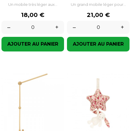
Un mobile très léger aux...
Un grand mobile léger pour...
Prix
Prix
18,00 €
21,00 €
–
+
–
+
AJOUTER AU PANIER
AJOUTER AU PANIER