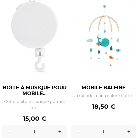
BOÎTE À MUSIQUE POUR
MOBILE BALEINE
MOBILE...
Un monde marin coloré flotte...
Cette boite à musique permet
Prix
18,50 €
de...
Prix
15,00 €
–
+
–
+