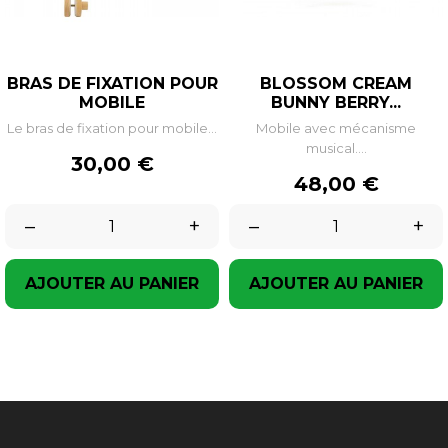
BRAS DE FIXATION POUR
BLOSSOM CREAM
MOBILE
BUNNY BERRY...
Le bras de fixation pour mobile...
Mobile avec mécanisme
musical....
Prix
30,00 €
Prix
48,00 €
–
+
–
+
AJOUTER AU PANIER
AJOUTER AU PANIER