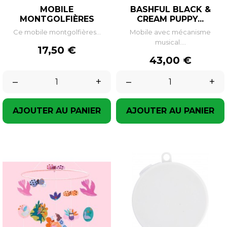
MOBILE
BASHFUL BLACK &
MONTGOLFIÈRES
CREAM PUPPY...
Ce mobile montgolfières...
Mobile avec mécanisme
musical....
Prix
17,50 €
Prix
43,00 €
–
+
–
+
AJOUTER AU PANIER
AJOUTER AU PANIER