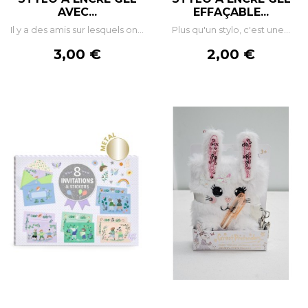
AVEC...
EFFAÇABLE...
Il y a des amis sur lesquels on...
Plus qu'un stylo, c'est une...
Prix
Prix
3,00 €
2,00 €