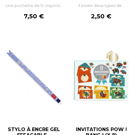
Une pochette de 12 crayons...
Il existe deux types de...
Prix
Prix
7,50 €
2,50 €
STYLO À ENCRE GEL
INVITATIONS POW !