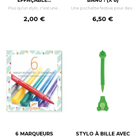
EFFAÇABLE...
BANG ! (X 8)
Plus qu'un stylo, c'est une...
Une pochette festive pour des...
Prix
Prix
2,00 €
6,50 €
6 MARQUEURS
STYLO À BILLE AVEC