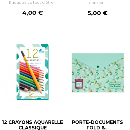
Il nous arrive tous d'être...
couleur...
Prix
4,00 €
Prix
5,00 €
12 CRAYONS AQUARELLE
PORTE-DOCUMENTS
CLASSIQUE
FOLD &...