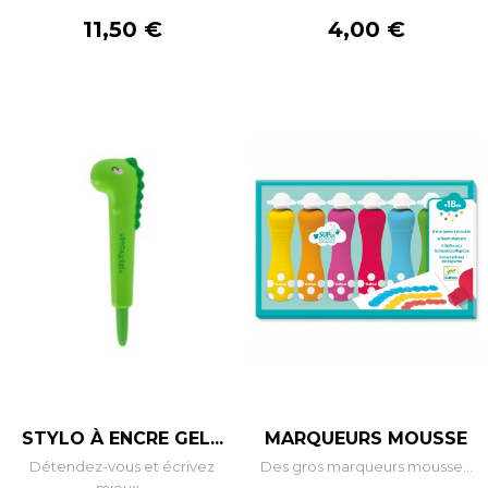
Prix
Prix
11,50 €
4,00 €
STYLO À ENCRE GEL...
MARQUEURS MOUSSE
Détendez-vous et écrivez
Des gros marqueurs mousse...