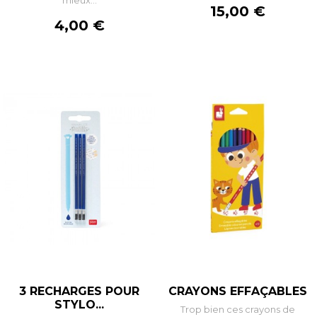
mieux...
Prix
15,00 €
Prix
4,00 €
3 RECHARGES POUR
CRAYONS EFFAÇABLES
STYLO...
Trop bien ces crayons de