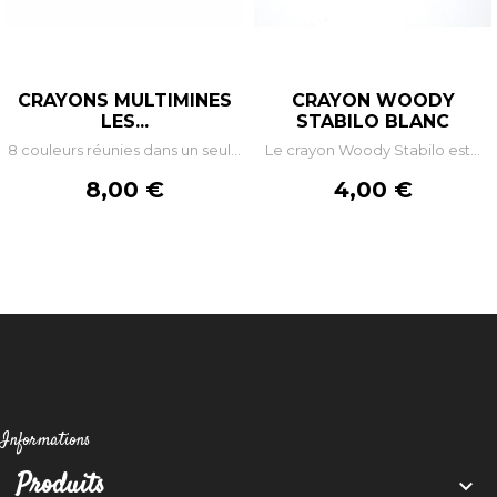
CRAYONS MULTIMINES
CRAYON WOODY
LES...
STABILO BLANC
8 couleurs réunies dans un seul...
Le crayon Woody Stabilo est...
Prix
Prix
8,00 €
4,00 €
Informations
Produits
