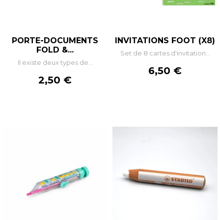
PORTE-DOCUMENTS
INVITATIONS FOOT (X8)
FOLD &...
Set de 8 cartes d'invitation...
Il existe deux types de...
Prix
6,50 €
Prix
2,50 €