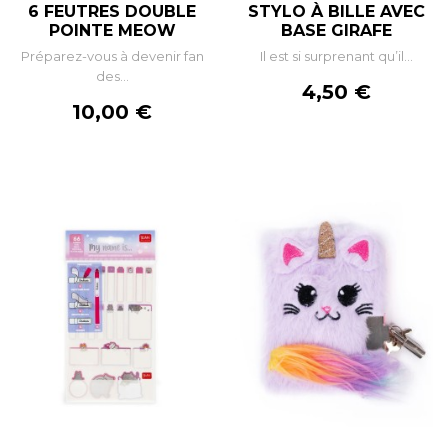
6 FEUTRES DOUBLE
STYLO À BILLE AVEC
POINTE MEOW
BASE GIRAFE
Préparez-vous à devenir fan
Il est si surprenant qu’il...
des...
Prix
4,50 €
Prix
10,00 €