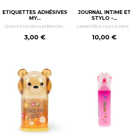
ETIQUETTES ADHÉSIVES
JOURNAL INTIME ET
MY...
STYLO -...
Quand à l'école tu prêtes tes...
Laissez libre cours à votre...
Prix
Prix
3,00 €
10,00 €