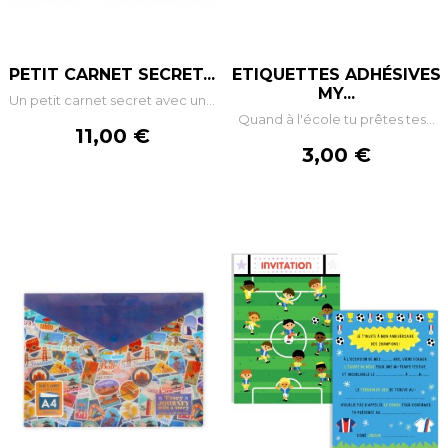
PETIT CARNET SECRET...
ETIQUETTES ADHÉSIVES
MY...
Un petit carnet secret avec un...
Quand à l'école tu prêtes tes...
Prix
11,00 €
Prix
3,00 €