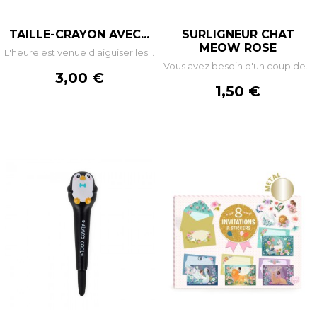
TAILLE-CRAYON AVEC...
SURLIGNEUR CHAT
MEOW ROSE
L'heure est venue d'aiguiser les...
Vous avez besoin d'un coup de...
Prix
3,00 €
Prix
1,50 €