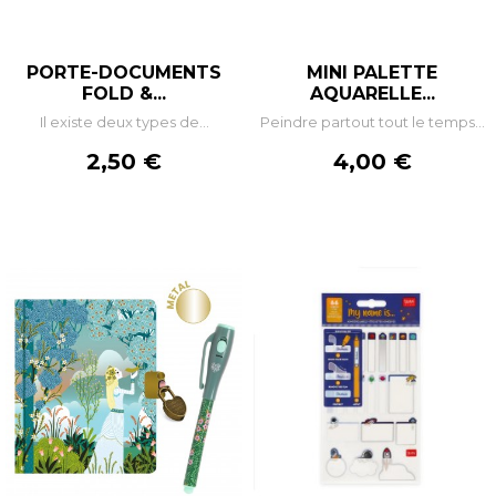
PORTE-DOCUMENTS
MINI PALETTE
FOLD &...
AQUARELLE...
Il existe deux types de...
Peindre partout tout le temps...
Prix
Prix
2,50 €
4,00 €