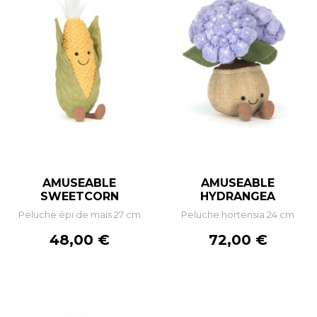
AMUSEABLE
AMUSEABLE
SWEETCORN
HYDRANGEA
Peluche épi de maïs 27 cm
Peluche hortensia 24 cm
Prix
Prix
48,00 €
72,00 €