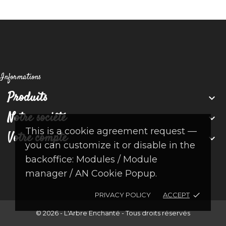
Informations
Produits

Notre société

This is a cookie agreement request —
Votre compte

you can customize it or disable in the
backoffice: Modules / Module
manager / AN Cookie Popup.
PRIVACY POLICY
ACCEPT
done
© 2026 - L'Arbre Enchanté - Tous droits réservés