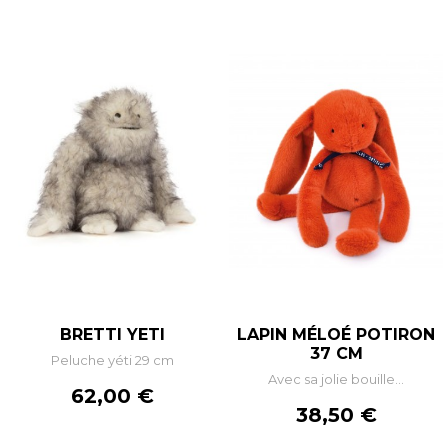
BRETTI YETI
LAPIN MÉLOÉ POTIRON
37 CM
Peluche yéti 29 cm
Avec sa jolie bouille...
Prix
62,00 €
Prix
38,50 €