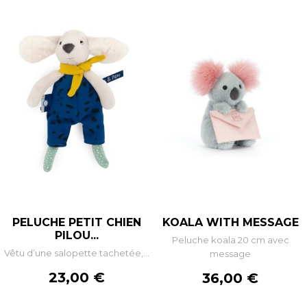
PELUCHE PETIT CHIEN
KOALA WITH MESSAGE
PILOU...
Peluche koala 20 cm avec
Vêtu d’une salopette tachetée,...
message
Prix
23,00 €
Prix
36,00 €