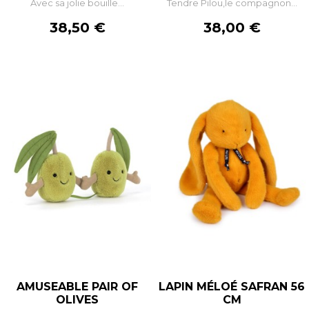
Avec sa jolie bouille...
Tendre Pilou,le compagnon...
Prix
Prix
38,50 €
38,00 €
AMUSEABLE PAIR OF
LAPIN MÉLOÉ SAFRAN 56
OLIVES
CM