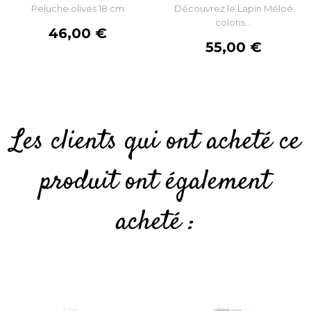
Peluche olives 18 cm
Découvrez le Lapin Méloé
coloris...
Prix
46,00 €
Prix
55,00 €
Les clients qui ont acheté ce
produit ont également
acheté :