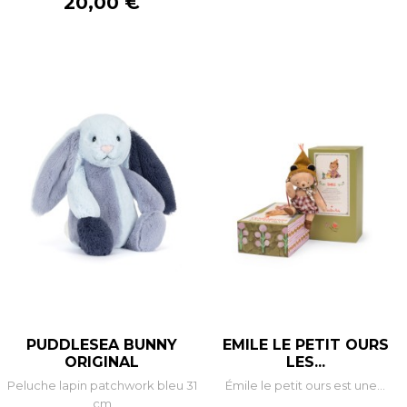
Prix
20,00 €
PUDDLESEA BUNNY
EMILE LE PETIT OURS
ORIGINAL
LES...
Peluche lapin patchwork bleu 31
Émile le petit ours est une...
cm