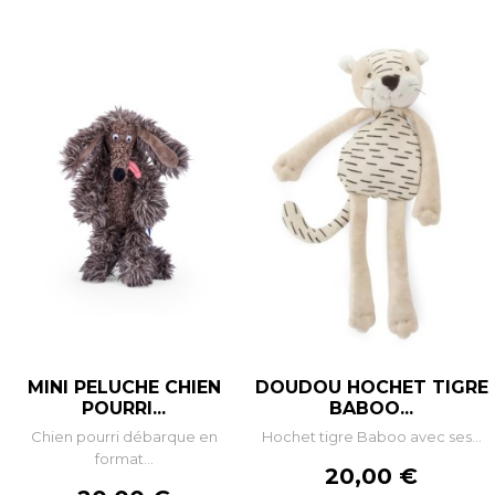
MINI PELUCHE CHIEN
DOUDOU HOCHET TIGRE
POURRI...
BABOO...
Chien pourri débarque en
Hochet tigre Baboo avec ses...
format...
Prix
20,00 €