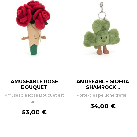
AMUSEABLE ROSE
AMUSEABLE SIOFRA
BOUQUET
SHAMROCK...
Amuseable Rose Bouquet est
Porte-clés peluche trèfle...
un...
Prix
34,00 €
Prix
53,00 €