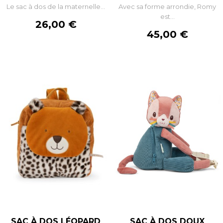
Le sac à dos de la maternelle...
Avec sa forme arrondie, Romy
est...
Prix
26,00 €
Prix
45,00 €
SAC À DOS LÉOPARD
SAC À DOS DOUX