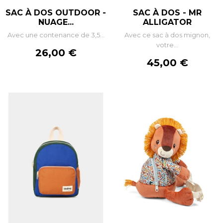
SAC À DOS OUTDOOR -
SAC À DOS - MR
NUAGE...
ALLIGATOR
Avec une contenance de 3,5...
Avec ce sac à dos mignon,
votre...
Prix
26,00 €
Prix
45,00 €