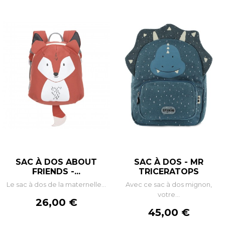
SAC À DOS ABOUT
SAC À DOS - MR
FRIENDS -...
TRICERATOPS
Le sac à dos de la maternelle...
Avec ce sac à dos mignon,
votre...
Prix
26,00 €
Prix
45,00 €