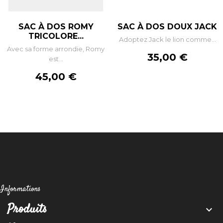
SAC À DOS ROMY
SAC À DOS DOUX JACK
TRICOLORE...
Adoptez Jack le lion comme...
Avec sa forme arrondie, Romy
Prix
35,00 €
est...
Prix
45,00 €
Informations
Produits
