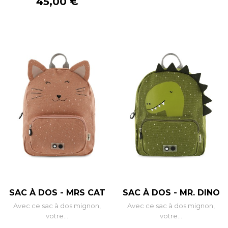
Prix
45,00 €
SAC À DOS - MRS CAT
SAC À DOS - MR. DINO
Avec ce sac à dos mignon,
Avec ce sac à dos mignon,
votre...
votre...