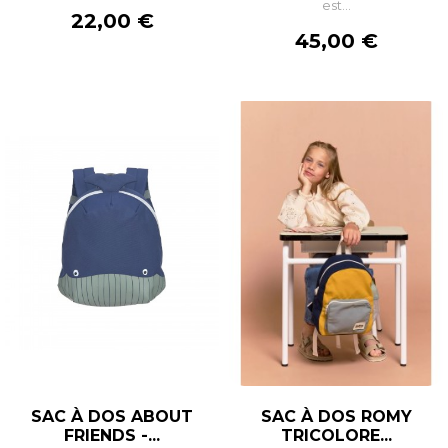
est...
Prix
22,00 €
Prix
45,00 €
SAC À DOS ABOUT
SAC À DOS ROMY
FRIENDS -...
TRICOLORE...