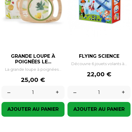
GRANDE LOUPE À
FLYING SCIENCE
POIGNÉES LE...
Découvre 6 jouets volants à...
La grande loupe à poignées...
Prix
22,00 €
Prix
25,00 €
–
+
–
+
AJOUTER AU PANIER
AJOUTER AU PANIER