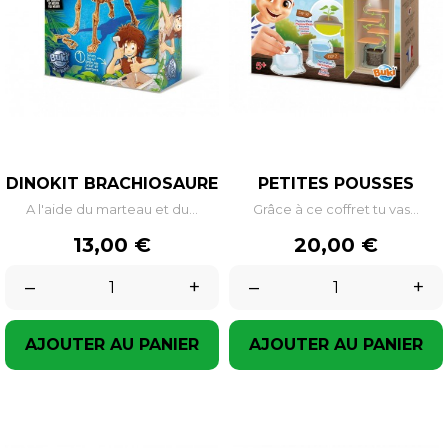
DINOKIT BRACHIOSAURE
PETITES POUSSES
A l'aide du marteau et du...
Grâce à ce coffret tu vas...
Prix
Prix
13,00 €
20,00 €
–
+
–
+
AJOUTER AU PANIER
AJOUTER AU PANIER