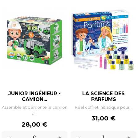
JUNIOR INGÉNIEUR -
LA SCIENCE DES
CAMION...
PARFUMS
Assemble et démonte le camion
Réel coffret initiatique pour...
à...
Prix
31,00 €
Prix
28,00 €
–
+
–
+