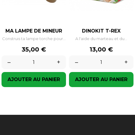
MA LAMPE DE MINEUR
DINOKIT T-REX
Construis ta lampe torche pour...
A l'aide du marteau et du...
Prix
Prix
35,00 €
13,00 €
–
+
–
+
AJOUTER AU PANIER
AJOUTER AU PANIER