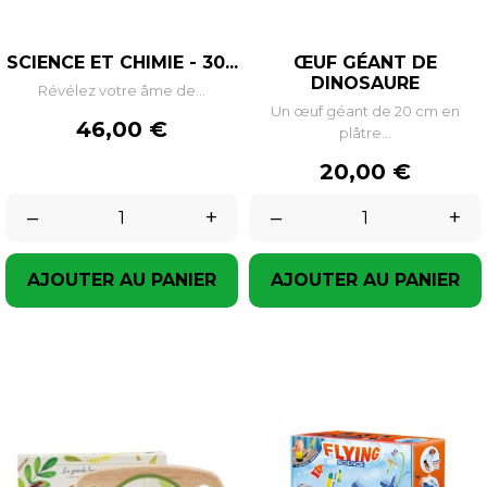
SCIENCE ET CHIMIE - 30...
ŒUF GÉANT DE
DINOSAURE
Révélez votre âme de...
Un œuf géant de 20 cm en
Prix
46,00 €
plâtre...
Prix
20,00 €
–
+
–
+
AJOUTER AU PANIER
AJOUTER AU PANIER