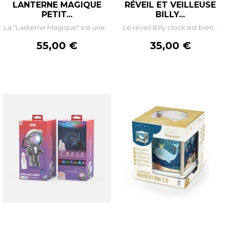
LANTERNE MAGIQUE
RÉVEIL ET VEILLEUSE
PETIT...
BILLY...
La "Lanterne Magique" est une...
Le réveil Billy clock est bien...
Prix
Prix
55,00 €
35,00 €