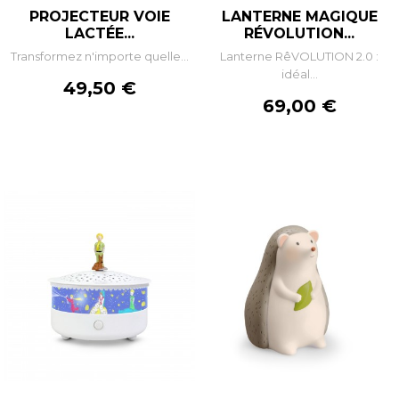
PROJECTEUR VOIE
LANTERNE MAGIQUE
LACTÉE...
RÉVOLUTION...
Transformez n'importe quelle...
Lanterne RêVOLUTION 2.0 :
idéal...
Prix
49,50 €
Prix
69,00 €