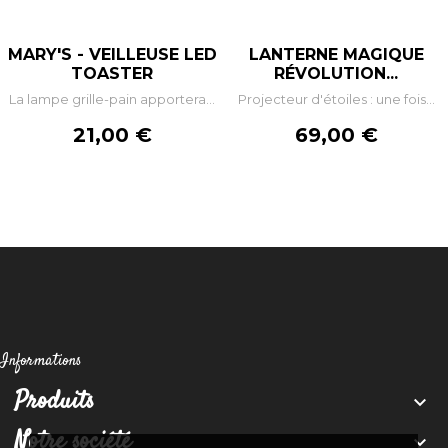
MARY'S - VEILLEUSE LED
LANTERNE MAGIQUE
TOASTER
RÉVOLUTION...
La lampe grille-pain apportera...
Projecteur d'étoiles : une fois...
Prix
Prix
21,00 €
69,00 €
Informations
Produits

Notre société
