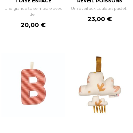
TOISE ESPACE
RÉVEIL POISSONS
Une grande toise murale avec
Un réveil aux couleurs pastel...
de...
Prix
23,00 €
Prix
20,00 €