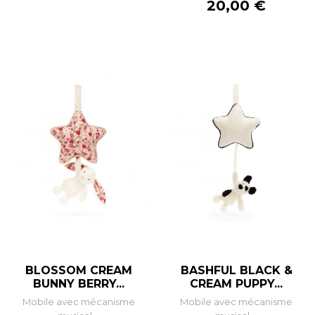
Prix
20,00 €
BLOSSOM CREAM
BASHFUL BLACK &
BUNNY BERRY...
CREAM PUPPY...
Mobile avec mécanisme
Mobile avec mécanisme