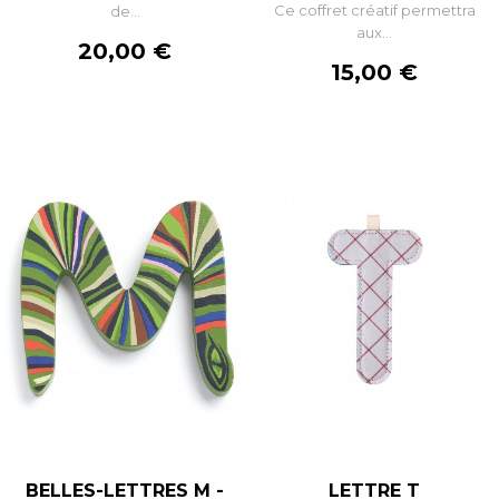
Ce coffret créatif permettra
de...
aux...
Prix
20,00 €
Prix
15,00 €
BELLES-LETTRES M -
LETTRE T