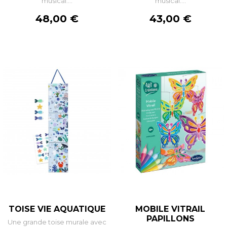
musical....
musical....
Prix
Prix
48,00 €
43,00 €
TOISE VIE AQUATIQUE
MOBILE VITRAIL
PAPILLONS
Une grande toise murale avec