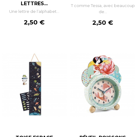
LETTRES...
T comme Tessa, avec beaucoup
Une lettre de l’alphabet...
de...
Prix
2,50 €
Prix
2,50 €