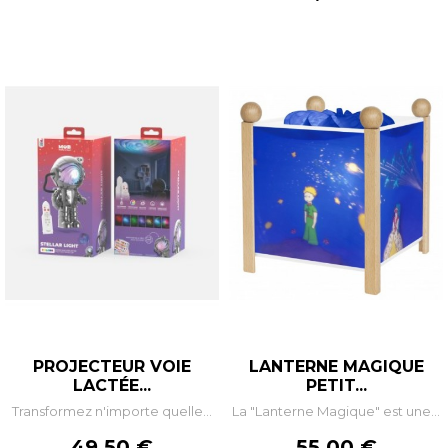
PROJECTEUR VOIE
LANTERNE MAGIQUE
LACTÉE...
PETIT...
Transformez n'importe quelle...
La "Lanterne Magique" est une...
Prix
Prix
49,50 €
55,00 €