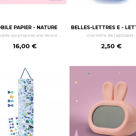
–
+
–
BILE PAPIER - NATURE
BELLES-LETTRES E - LETT
bile qui propose une douce...
Une lettre de l’alphabet..
AJOUTER AU PANIER
AJOUTER AU PANIE
Prix
Prix
16,00 €
2,50 €