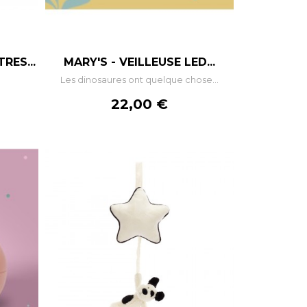
+
–
+
RES...
MARY'S - VEILLEUSE LED...
.
Les dinosaures ont quelque chose...
R
AJOUTER AU PANIER
Prix
22,00 €