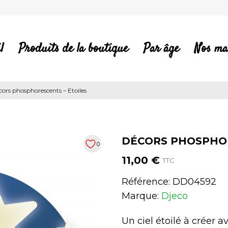
l
Produits de la boutique
Par âge
Nos ma
ors phosphorescents – Etoiles
DÉCORS PHOSPHOR
0
11,00 €
TTC
Référence:
DD04592
Marque:
Djeco
Un ciel étoilé à créer 