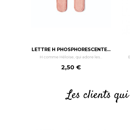
–
+
LETTRE H PHOSPHORESCENTE...
H comme Héloïse, qui adore les...
AJOUTER AU PANIER
Prix
2,50 €
Les clients qu