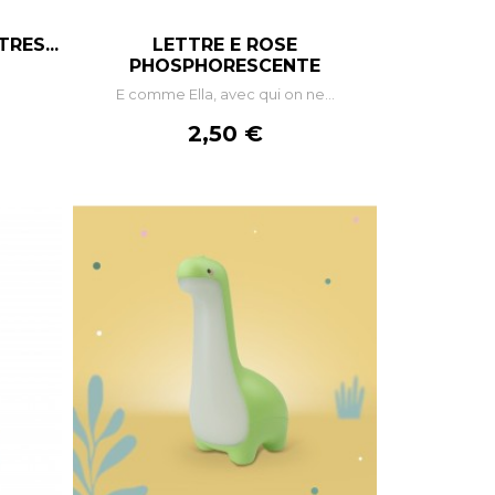
RES...
LETTRE E ROSE
+
–
+
PHOSPHORESCENTE
.
E comme Ella, avec qui on ne...
R
AJOUTER AU PANIER
Prix
2,50 €