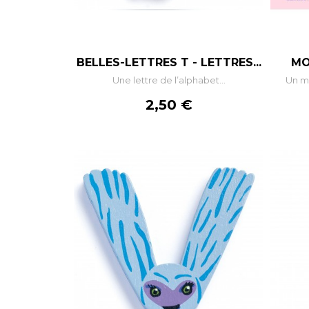
–
+
BELLES-LETTRES T - LETTRES...
MO
Une lettre de l’alphabet...
Un mo
AJOUTER AU PANIER
Prix
2,50 €