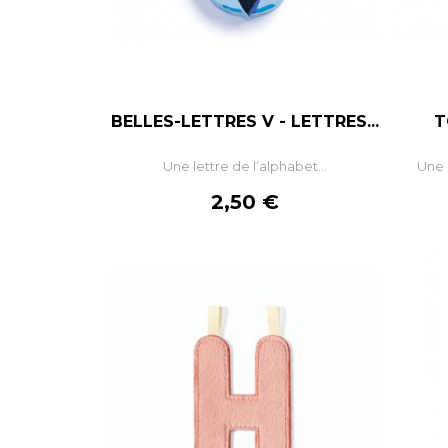
BELLES-LETTRES V - LETTRES...
T
–
+
Une lettre de l’alphabet...
Une 
AJOUTER AU PANIER
Prix
2,50 €