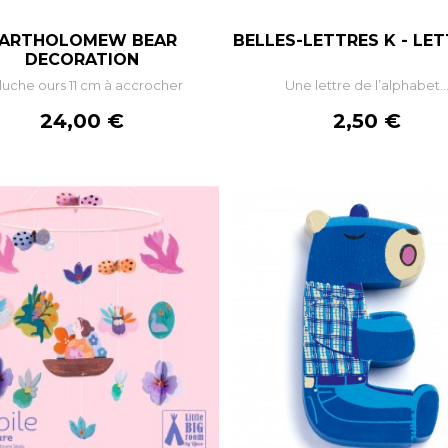
ARTHOLOMEW BEAR
BELLES-LETTRES K - LETT
–
+
–
DECORATION
luche ours 11 cm à accrocher
Une lettre de l’alphabet..
AJOUTER AU PANIER
AJOUTER AU PANIE
Prix
Prix
24,00 €
2,50 €