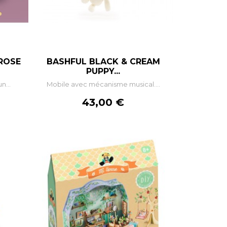
 ROSE
BASHFUL BLACK & CREAM
+
–
+
PUPPY...
n...
Mobile avec mécanisme musical....
R
AJOUTER AU PANIER
Prix
43,00 €