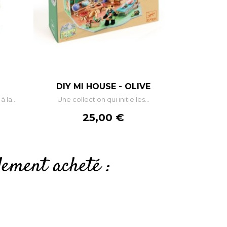
+
–
+
DIY MI HOUSE - OLIVE
la...
Une collection qui initie les...
R
AJOUTER AU PANIER
Prix
25,00 €
lement acheté :