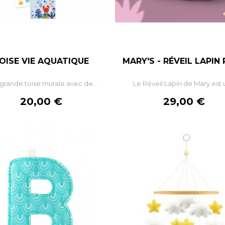
OISE VIE AQUATIQUE
MARY'S - RÉVEIL LAPIN
–
+
–
grande toise murale avec de...
Le Réveil Lapin de Mary est u
AJOUTER AU PANIER
AJOUTER AU PANIE
Prix
Prix
20,00 €
29,00 €