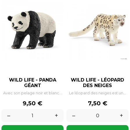
WILD LIFE - PANDA
WILD LIFE - LÉOPARD
GÉANT
DES NEIGES
Avec son pelage noir et blanc...
Le léopard des neiges est un...
Prix
Prix
9,50 €
7,50 €
–
+
–
+