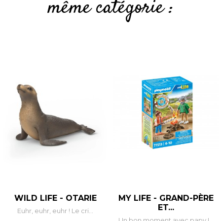
même catégorie :
WILD LIFE - OTARIE
MY LIFE - GRAND-PÈRE
ET...
Euhr, euhr, euhr ! Le cri...
Un bon moment avec papy !...