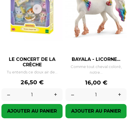
LE CONCERT DE LA
BAYALA - LICORNE...
CRÈCHE
Comme tout cheval coloré,
Tu entends ce doux air de...
notre...
Prix
26,50 €
Prix
16,00 €
–
+
–
+
AJOUTER AU PANIER
AJOUTER AU PANIER