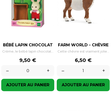
BÉBÉ LAPIN CHOCOLAT
FARM WORLD - CHÈVRE
Crème, le bébé lapin chocolat...
Cette chèvre est vraiment jolie...
Prix
Prix
9,50 €
6,50 €
–
+
–
+
AJOUTER AU PANIER
AJOUTER AU PANIER