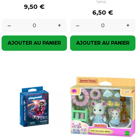
laine...
Prix
9,50 €
Prix
6,50 €
–
+
–
+
AJOUTER AU PANIER
AJOUTER AU PANIER