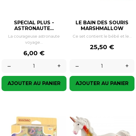
SPECIAL PLUS -
LE BAIN DES SOURIS
ASTRONAUTE...
MARSHMALLOW
La courageuse astronaute
Ce set contient le bébé et le...
voyage...
Prix
25,50 €
Prix
6,00 €
–
+
–
+
AJOUTER AU PANIER
AJOUTER AU PANIER