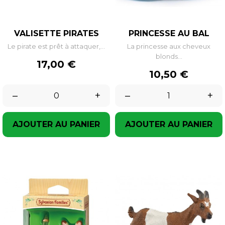
VALISETTE PIRATES
PRINCESSE AU BAL
Le pirate est prêt à attaquer,...
La princesse aux cheveux
blonds...
Prix
17,00 €
Prix
10,50 €
–
+
–
+
AJOUTER AU PANIER
AJOUTER AU PANIER