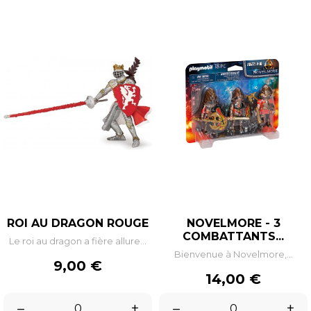
ROI AU DRAGON ROUGE
NOVELMORE - 3
COMBATTANTS...
Le roi au dragon a fière allure...
Bienvenue à Novelmore,...
Prix
9,00 €
Prix
14,00 €
–
+
–
+