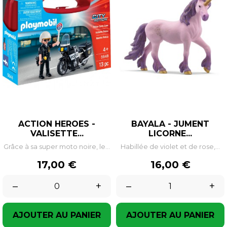
ACTION HEROES -
BAYALA - JUMENT
VALISETTE...
LICORNE...
Grâce à sa super moto noire, le...
Habillée de violet et de rose,...
Prix
Prix
17,00 €
16,00 €
–
+
–
+
AJOUTER AU PANIER
AJOUTER AU PANIER