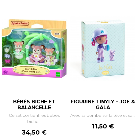
BÉBÉS BICHE ET
FIGURINE TINYLY - JOE &
BALANCELLE
GALA
Ce set contient les bébés
Avec sa bombe sur la tête et sa...
biche...
Prix
11,50 €
Prix
34,50 €