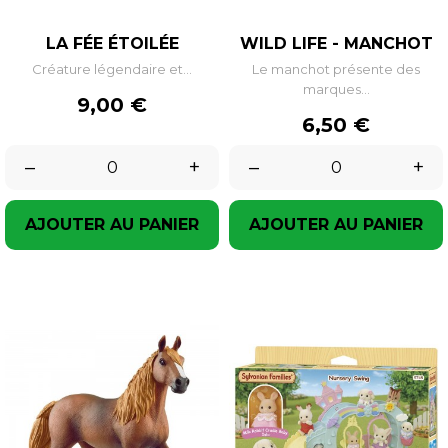
LA FÉE ÉTOILÉE
WILD LIFE - MANCHOT
Créature légendaire et...
Le manchot présente des
marques...
Prix
9,00 €
Prix
6,50 €
–
+
–
+
AJOUTER AU PANIER
AJOUTER AU PANIER