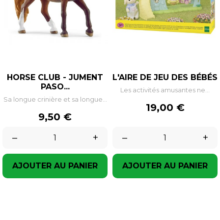
HORSE CLUB - JUMENT
L'AIRE DE JEU DES BÉBÉS
PASO...
Les activités amusantes ne...
Sa longue crinière et sa longue...
Prix
19,00 €
Prix
9,50 €
–
+
–
+
AJOUTER AU PANIER
AJOUTER AU PANIER