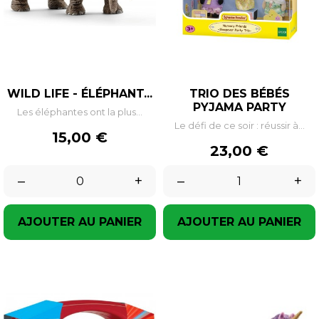
WILD LIFE - ÉLÉPHANT...
TRIO DES BÉBÉS
PYJAMA PARTY
Les éléphantes ont la plus...
Le défi de ce soir : réussir à...
Prix
15,00 €
Prix
23,00 €
–
+
–
+
AJOUTER AU PANIER
AJOUTER AU PANIER