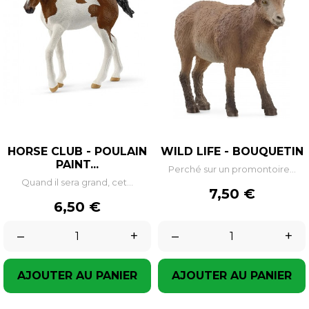
HORSE CLUB - POULAIN
WILD LIFE - BOUQUETIN
PAINT...
Perché sur un promontoire...
Quand il sera grand, cet...
Prix
7,50 €
Prix
6,50 €
–
+
–
+
AJOUTER AU PANIER
AJOUTER AU PANIER