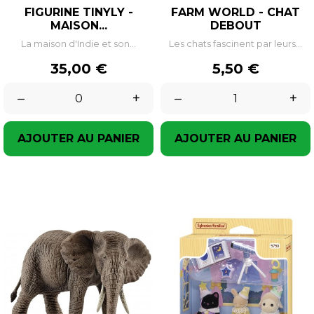
FIGURINE TINYLY -
FARM WORLD - CHAT
MAISON...
DEBOUT
La maison d'Indie et son...
Les chats fascinent par leurs...
Prix
Prix
35,00 €
5,50 €
–
+
–
+
AJOUTER AU PANIER
AJOUTER AU PANIER