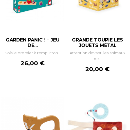
GARDEN PANIC ! - JEU
GRANDE TOUPIE LES
DE...
JOUETS MÉTAL
Sois le premier à remplir ton...
Attention devant, les animaux
de...
Prix
26,00 €
Prix
20,00 €