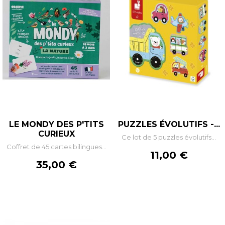
LE MONDY DES P'TITS
PUZZLES ÉVOLUTIFS -...
CURIEUX
Ce lot de 5 puzzles évolutifs...
Coffret de 45 cartes bilingues...
Prix
11,00 €
Prix
35,00 €