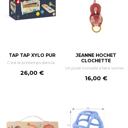
TAP TAP XYLO PUR
JEANNE HOCHET
CLOCHETTE
C'est le printemps dans la...
Un jouet nomade à faire sonner...
Prix
26,00 €
Prix
16,00 €