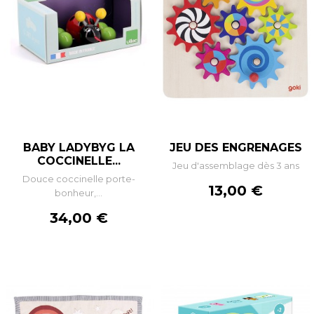
BABY LADYBYG LA
JEU DES ENGRENAGES
COCCINELLE...
Jeu d'assemblage dès 3 ans
Douce coccinelle porte-
Prix
13,00 €
bonheur,...
Prix
34,00 €