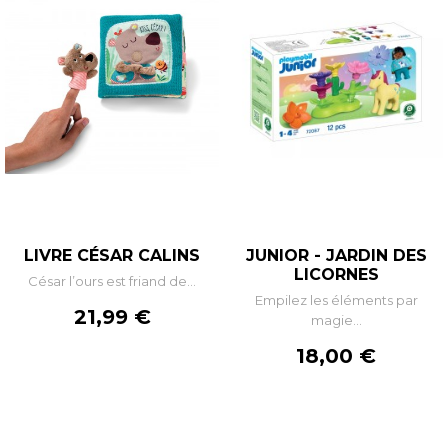
LIVRE CÉSAR CALINS
JUNIOR - JARDIN DES
LICORNES
César l’ours est friand de...
Empilez les éléments par
Prix
21,99 €
magie...
Prix
18,00 €