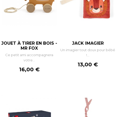
JOUET À TIRER EN BOIS -
JACK IMAGIER
MR FOX
Un imagier tout doux pour bébé
Ce petit ami accompagnera
!...
votre...
Prix
13,00 €
Prix
16,00 €