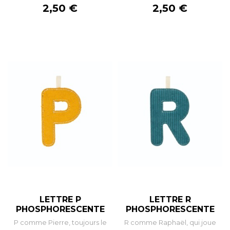
Prix
Prix
2,50 €
2,50 €
LETTRE P
LETTRE R
PHOSPHORESCENTE
PHOSPHORESCENTE
P comme Pierre, toujours le
R comme Raphaël, qui joue