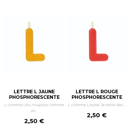
LETTRE L JAUNE
LETTRE L ROUGE
PHOSPHORESCENTE
PHOSPHORESCENTE
L comme Léo, toujours comme
L comme Louise, la reine des...
un...
Prix
2,50 €
Prix
2,50 €