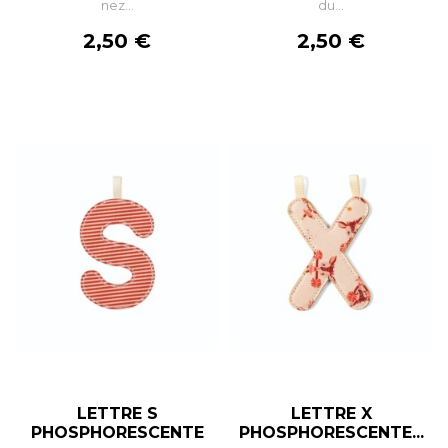
nez...
du...
Prix
Prix
2,50 €
2,50 €
LETTRE S
LETTRE X
PHOSPHORESCENTE
PHOSPHORESCENTE...