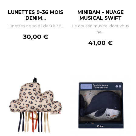
LUNETTES 9-36 MOIS
MINIBAM - NUAGE
DENIM...
MUSICAL SWIFT
Lunettes de soleil de 9 à 36...
Le coussin musical dont vous
ne...
Prix
30,00 €
Prix
41,00 €