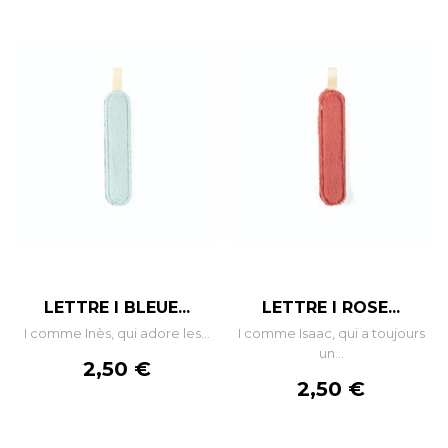
LETTRE I BLEUE...
LETTRE I ROSE...
I comme Inès, qui adore les...
I comme Isaac, qui a toujours
un...
Prix
2,50 €
Prix
2,50 €