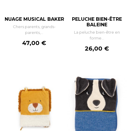
NUAGE MUSICAL BAKER
PELUCHE BIEN-ÊTRE
BALEINE
Chers parents, grands-
La peluche bien-être en
parents,...
forme...
Prix
47,00 €
Prix
26,00 €