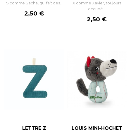
S comme Sacha, qui fait des...
X comme Xavier, toujours
occupé...
Prix
2,50 €
Prix
2,50 €
LETTRE Z
LOUIS MINI-HOCHET