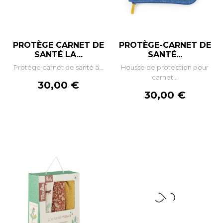
PROTÈGE CARNET DE
PROTÈGE-CARNET DE
SANTÉ LA...
SANTÉ...
Protège carnet de santé à...
Housse de protection pour
carnet...
Prix
30,00 €
Prix
30,00 €