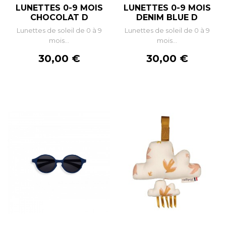
LUNETTES 0-9 MOIS
LUNETTES 0-9 MOIS
CHOCOLAT D
DENIM BLUE D
Lunettes de soleil de 0 à 9
Lunettes de soleil de 0 à 9
mois...
mois...
Prix
Prix
30,00 €
30,00 €