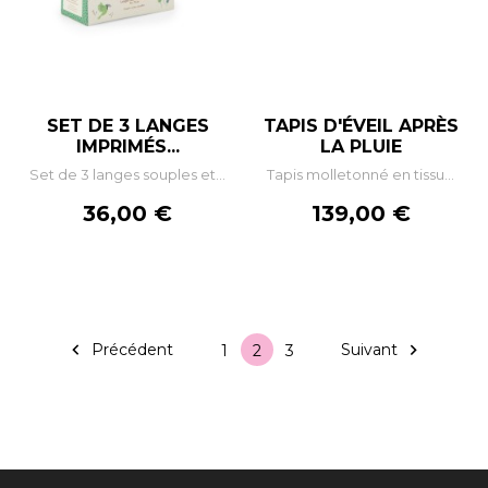
SET DE 3 LANGES
TAPIS D'ÉVEIL APRÈS
IMPRIMÉS...
LA PLUIE
Set de 3 langes souples et...
Tapis molletonné en tissu...
Prix
Prix
36,00 €
139,00 €

Précédent
Suivant

1
2
3