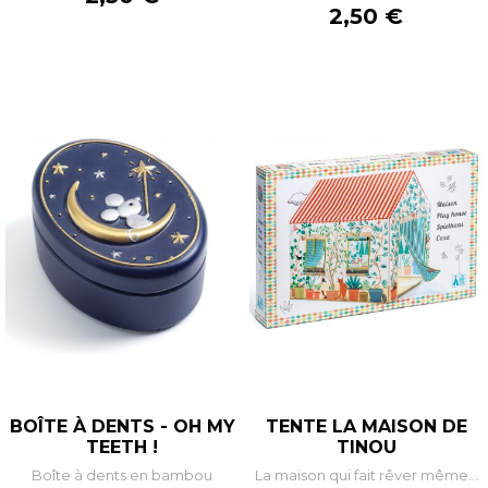
Prix
2,50 €
BOÎTE À DENTS - OH MY
TENTE LA MAISON DE
TEETH !
TINOU
Boîte à dents en bambou
La maison qui fait rêver même...