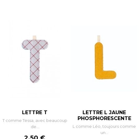
LETTRE T
LETTRE L JAUNE
PHOSPHORESCENTE
T comme Tessa, avec beaucoup
L comme Léo, toujours comme
de...
un...
Prix
2,50 €