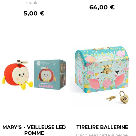
moulé,...
Prix
64,00 €
Prix
5,00 €
MARY'S - VEILLEUSE LED
TIRELIRE BALLERINE
POMME
Découvrez cette superbe