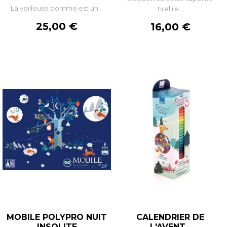
La veilleuse pomme est un...
tirelire...
Prix
25,00 €
Prix
16,00 €
MOBILE POLYPRO NUIT
CALENDRIER DE
INSOLITE
L'AVENT...