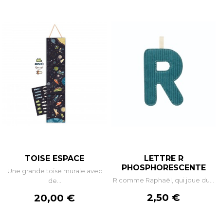
TOISE ESPACE
LETTRE R
PHOSPHORESCENTE
Une grande toise murale avec
R comme Raphaël, qui joue du...
de...
Prix
Prix
2,50 €
20,00 €