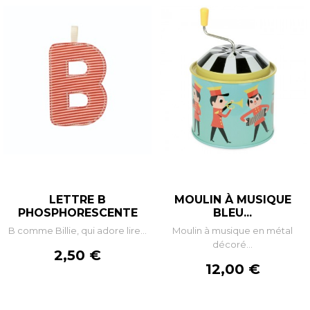
LETTRE B
MOULIN À MUSIQUE
PHOSPHORESCENTE
BLEU...
B comme Billie, qui adore lire...
Moulin à musique en métal
décoré...
Prix
2,50 €
Prix
12,00 €