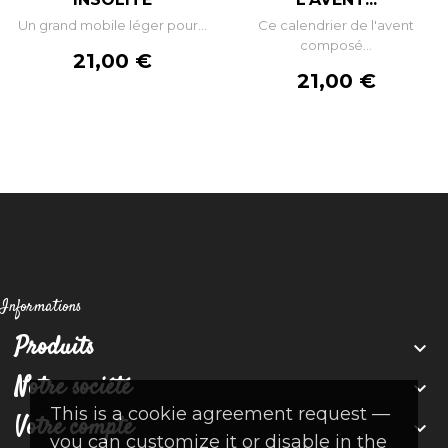
Un grand mobile léger pour...
Ce calendrier de l'avent
composé...
Prix
21,00 €
Prix
21,00 €
Informations
Produits

Notre société

This is a cookie agreement request —
Votre compte

you can customize it or disable in the