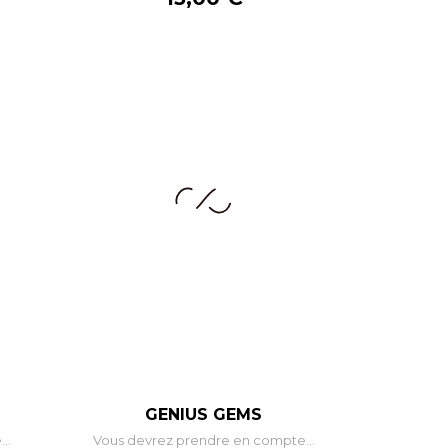
+
–
+
GENIUS GEMS
..
Vous devrez prendre en compte...