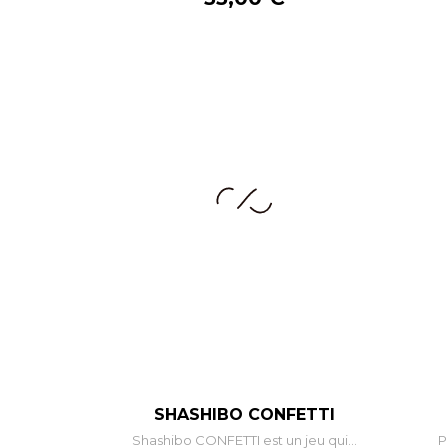
–
+
SHASHIBO CONFETTI
Shashibo CONFETTI est un jeu qui...
P