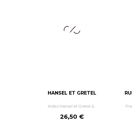
HANSEL ET GRETEL
RU
–
+
Aidez Hansel et Gretel à...
Pre
AJOUTER AU PANIER
Prix
26,50 €