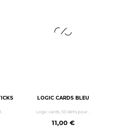
ICKS
LOGIC CARDS BLEU
+
–
+
...
Logic cards, 53 défis pour...
R
AJOUTER AU PANIER
Prix
11,00 €