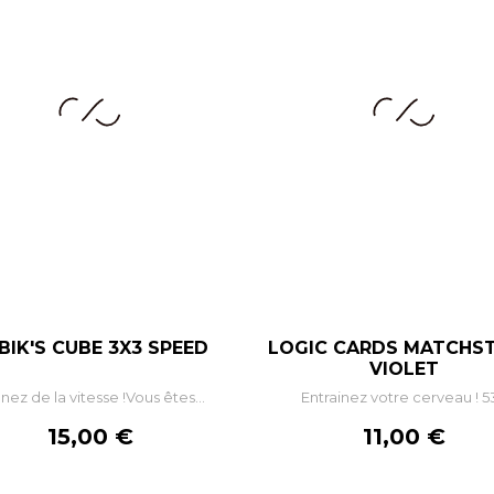
BIK'S CUBE 3X3 SPEED
LOGIC CARDS MATCHST
–
+
–
VIOLET
nez de la vitesse !Vous êtes...
Entrainez votre cerveau ! 53
AJOUTER AU PANIER
AJOUTER AU PANIE
Prix
Prix
15,00 €
11,00 €