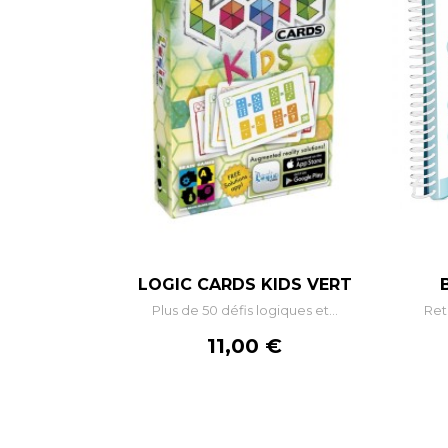
–
+
LOGIC CARDS KIDS VERT
Plus de 50 défis logiques et...
Ret
AJOUTER AU PANIER
Prix
11,00 €