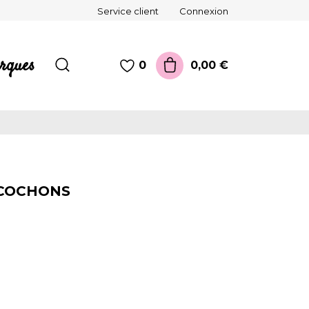
Service client
Connexion
rques
0,00 €
0
 COCHONS