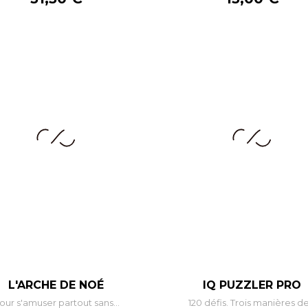
–
+
–
L'ARCHE DE NOÉ
IQ PUZZLER PRO
our s'amuser partout sans...
120 défis. Trois manières de.