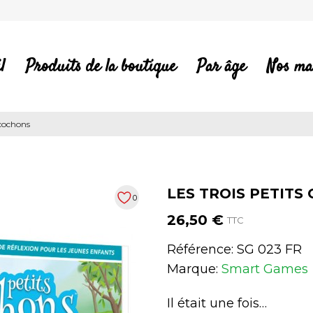
l
Produits de la boutique
Par âge
Nos ma
 cochons
LES TROIS PETITS
0
26,50 €
TTC
Référence:
SG 023 FR
Marque:
Smart Games
Il était une fois…