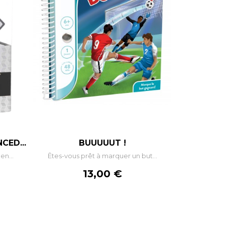
+
–
+
CED...
BUUUUUT !
en...
Êtes-vous prêt à marquer un but...
R
AJOUTER AU PANIER
Prix
13,00 €