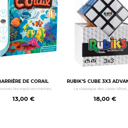
–
+
–
BARRIÈRE DE CORAIL
RUBIK'S CUBE 3X3 ADVAN
rouvez les espèces marines...
Le classique des casse-têtes, 
AJOUTER AU PANIER
AJOUTER AU PANIE
Prix
Prix
13,00 €
18,00 €