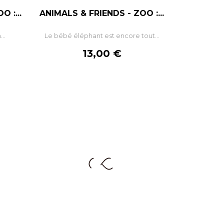
 :...
ANIMALS & FRIENDS - ZOO :...
–
+
..
Le bébé éléphant est encore tout...
R
AJOUTER AU PANIER
Prix
13,00 €