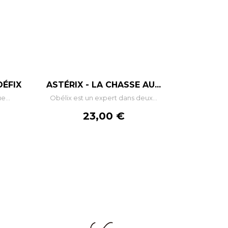
–
+
DÉFIX
ASTÉRIX - LA CHASSE AU...
e...
Obélix est un expert dans deux...
R
AJOUTER AU PANIER
Prix
23,00 €