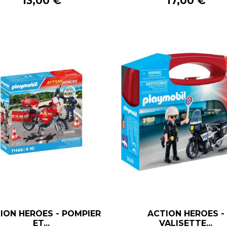
Prix
Prix
13,00 €
17,00 €
ION HEROES - POMPIER
ACTION HEROES -
–
+
–
+
ET...
VALISETTE...