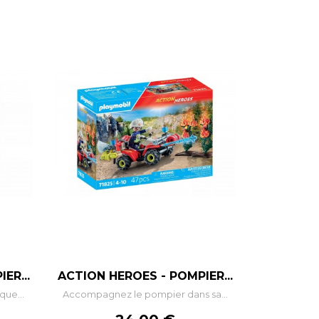
–
+
ER...
ACTION HEROES - POMPIER...
ue...
Accompagnez le pompier dans sa...
R
AJOUTER AU PANIER