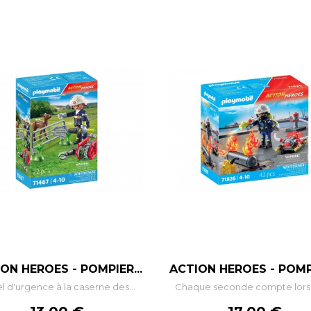
–
+
–
+
ON HEROES - POMPIER...
ACTION HEROES - POMPI
l d'urgence à la caserne des...
Chaque seconde compte lorsq
AJOUTER AU PANIER
AJOUTER AU PANIE