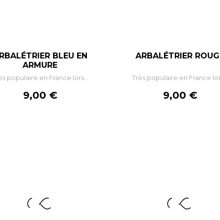
RBALÉTRIER BLEU EN
ARBALÉTRIER ROUG
–
+
–
+
ARMURE
ès populaire en France lors...
Très populaire en France lors
AJOUTER AU PANIER
AJOUTER AU PANIE
Prix
Prix
9,00 €
9,00 €