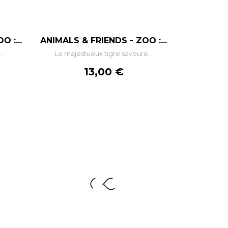
–
+
 :...
ANIMALS & FRIENDS - ZOO :...
..
Le majestueux tigre savoure...
R
AJOUTER AU PANIER
Prix
13,00 €