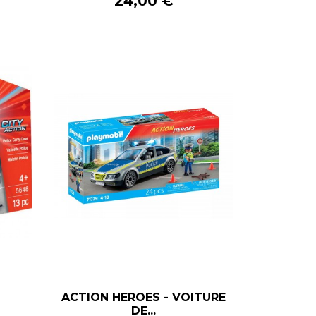
Prix
24,00 €
ACTION HEROES - VOITURE
–
+
DE...