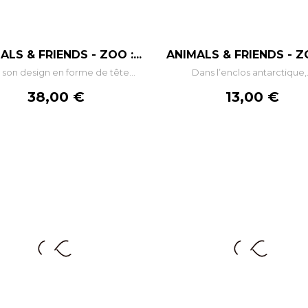
–
+
–
+
ALS & FRIENDS - ZOO :...
ANIMALS & FRIENDS - ZOO
son design en forme de tête...
Dans l’enclos antarctique,.
AJOUTER AU PANIER
AJOUTER AU PANIE
Prix
Prix
38,00 €
13,00 €